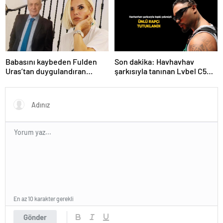
Babasını kaybeden Fulden
Son dakika: Havhavhav
Uras’tan duygulandıran
şarkısıyla tanınan Lvbel C5
paylaşım! ‘Nurlarda uyu’
tutuklandı
En az 10 karakter gerekli
Gönder