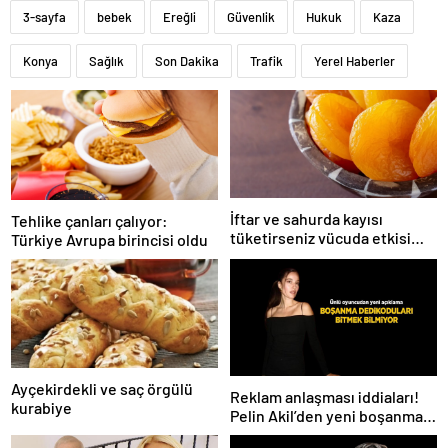
3-sayfa
bebek
Ereğli
Güvenlik
Hukuk
Kaza
Konya
Sağlık
Son Dakika
Trafik
Yerel Haberler
İftar ve sahurda kayısı
Tehlike çanları çalıyor:
tüketirseniz vücuda etkisi
Türkiye Avrupa birincisi oldu
inanılmaz
Ayçekirdekli ve saç örgülü
Reklam anlaşması iddiaları!
kurabiye
Pelin Akil’den yeni boşanma
açıklaması