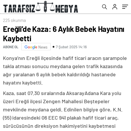
225 okunma
Ereğli’de Kaza: 6 Aylık Bebek Hayatını
Kaybetti
7 Şubat 2025 14:16
ABONE OL
News
Konya’nın Ereğli ilçesinde hafif ticari aracın şarampole
takla atması sonucu meydana gelen trafik kazasında
ağır yaralanan 6 aylık bebek kaldırıldığı hastanede
hayatını kaybetti.
Kaza, saat 07.30 sıralarında AksarayAdana Kara yolu
üzeri Ereğli ilçesi Zengen Mahallesi Beştepeler
mevkiinde meydana geldi. Edinilen bilgiye göre, K.N.
(55) idaresindeki 06 EEC 941 plakalı hafif ticari araç,
sürücüsünün direksiyon hakimiyetini kaybetmesi