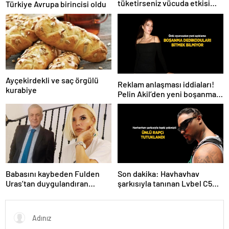
tüketirseniz vücuda etkisi
Türkiye Avrupa birincisi oldu
inanılmaz
Ayçekirdekli ve saç örgülü
Reklam anlaşması iddiaları!
kurabiye
Pelin Akil’den yeni boşanma
açıklaması
Babasını kaybeden Fulden
Son dakika: Havhavhav
Uras’tan duygulandıran
şarkısıyla tanınan Lvbel C5
paylaşım! ‘Nurlarda uyu’
tutuklandı