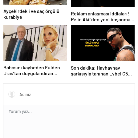
Ayçekirdekli ve saç örgülü
Reklam anlaşması iddiaları!
kurabiye
Pelin Akil’den yeni boşanma
açıklaması
Babasını kaybeden Fulden
Son dakika: Havhavhav
Uras’tan duygulandıran
şarkısıyla tanınan Lvbel C5
paylaşım! ‘Nurlarda uyu’
tutuklandı