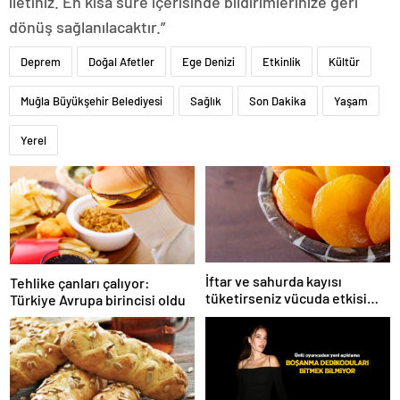
iletiniz. En kısa süre içerisinde bildirimlerinize geri
dönüş sağlanılacaktır.”
Deprem
Doğal Afetler
Ege Denizi
Etkinlik
Kültür
Muğla Büyükşehir Belediyesi
Sağlık
Son Dakika
Yaşam
Yerel
İftar ve sahurda kayısı
Tehlike çanları çalıyor:
tüketirseniz vücuda etkisi
Türkiye Avrupa birincisi oldu
inanılmaz