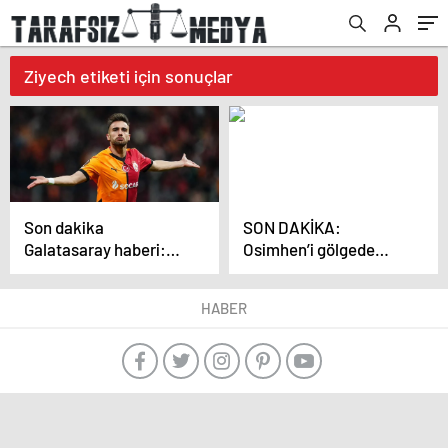
Ziyech etiketi için sonuçlar
Son dakika
SON DAKİKA:
Galatasaray haberi:
Osimhen’i gölgede
Yunus Akgün ve Barış
bırakacak golcü!
Alper, Zaha ve Ziyech’i
Ziyech’in yeni adresi
HABER
solladı! Daha
netleşti
şimdiden…