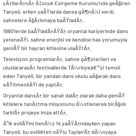
yÄ±llarÄ±nÄ± Ã‡ocuk Esirgeme Kurumu’nda geÃ§iren
Tanyeli, erken yaÅŸlarda dansa gÃ¶nÃ¼l verdi,
sahnelere Ã§Ä±kmaya baÅŸladÄ±.
1980’lerde baÅŸladÄ±ÄŸÄ± oryantal kariyerinde dans
yeteneÄŸi, sahne enerjisi ve kendine has yorumuyla
geniÅŸ bir hayran kitlesine ulaÅŸtÄ±.
Televizyon programlarÄ±, sahne gÃ¶sterileri ve
uluslararasÄ± festivallerde TÃ¼rkiyeâ€™yi temsil
eden Tanyeli, bir yandan dans okulu aÃ§arak dans
eÄŸitmenliÄŸi de yaptÄ±.
Oryantal dansÄ± bir sanat dalÄ± olarak daha geniÅŸ
kitlelere tanÄ±tma misyonunu Ã¼stlenerek birÃ§ok
farklÄ± projeye imza attÄ±.
Ä°lk evliÄŸini henÃ¼z 14 yaÅŸÄ±ndayken yapan
Tanyeli, bu evlilikten oÄŸlu Taylan’Ä± dÃ¼nyaya