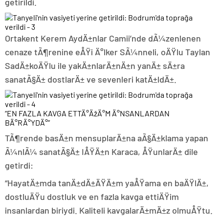
getirildi.
Ortakent Kerem AydÄ±nlar Camii’nde dÃ¼zenlenen
cenaze tÃ¶renine eÅŸi Ä°lker SÃ¼nneli, oÄŸlu Taylan
SadÄ±koÄŸlu ile yakÄ±nlarÄ±nÄ±n yanÄ± sÄ±ra
sanatÃ§Ä± dostlarÄ± ve sevenleri katÄ±ldÄ±.
“EN FAZLA KAVGA ETTÄ°ÄžÄ°M Ä°NSANLARDAN
BÄ°RÄ°YDÄ°”
TÃ¶rende basÄ±n mensuplarÄ±na aÃ§Ä±klama yapan
Ã¼nlÃ¼ sanatÃ§Ä± IÅŸÄ±n Karaca, ÅŸunlarÄ± dile
getirdi:
“HayatÄ±mda tanÄ±dÄ±ÄŸÄ±m yaÅŸama en baÄŸlÄ±,
dostluÄŸu dostluk ve en fazla kavga ettiÄŸim
insanlardan biriydi. Kaliteli kavgalarÄ±mÄ±z olmuÅŸtu.