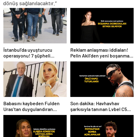
dönüş sağlanılacaktır.”
İstanbul’da uyuşturucu
Reklam anlaşması iddiaları!
operasyonu! 7 şüpheli
Pelin Akil’den yeni boşanma
tutuklandı
açıklaması
Babasını kaybeden Fulden
Son dakika: Havhavhav
Uras’tan duygulandıran
şarkısıyla tanınan Lvbel C5
paylaşım! ‘Nurlarda uyu’
tutuklandı