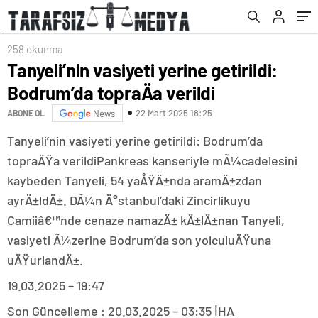
258 okunma
Tanyeli’nin vasiyeti yerine getirildi:
Bodrum’da topraÄa verildi
22 Mart 2025 18:25
ABONE OL
News
Tanyeli’nin vasiyeti yerine getirildi: Bodrum’da
topraÄŸa verildiPankreas kanseriyle mÃ¼cadelesini
kaybeden Tanyeli, 54 yaÅŸÄ±nda aramÄ±zdan
ayrÄ±ldÄ±. DÃ¼n Ä°stanbul’daki Zincirlikuyu
Camiiâ€™nde cenaze namazÄ± kÄ±lÄ±nan Tanyeli,
vasiyeti Ã¼zerine Bodrum’da son yolculuÄŸuna
uÄŸurlandÄ±.
19.03.2025 – 19:47
Son Güncelleme : 20.03.2025 – 03:35 İHA