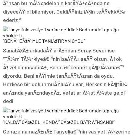
Ä°nsan bu mÃ¼cadelenin karÅŸÄ±sÄ±nda ne
diyeceÄŸini bilemiyor. GeldiÄŸiniz iÃ§in teÅŸekkÃ¼r
ederiz.”
“BENÄ° EÅžÄ°MLE TANIÅžTIRAN OYDU”
SanatÃ§Ä± arkadaÅŸlarÄ±ndan Seray Sever ise
“TÃ¼m TÃ¼rkiyeâ€™nin baÅŸÄ± saÄŸ olsun. Ã‡ok
Ã¶zel bir insandÄ±. Bana â€˜cennet gÃ¶zlÃ¼mâ€™
diyordu. Beni eÅŸimle tanÄ±ÅŸtÄ±ran da oydu.
Herkese bir dokunmuÅŸluÄŸu var. Herkesin kÃ¶tÃ¼
anÄ±nda yanÄ±ndaydÄ±. Vefatlar Ã¼st Ã¼ste geldi”
dedi.
“KALBÄ° GÃœZEL, KENDÄ° GÃœZEL BÄ°R Ä°NSANDI”
Cenaze namazÄ±nÄ± Tanyeliâ€™nin vasiyeti Ã¼zerine