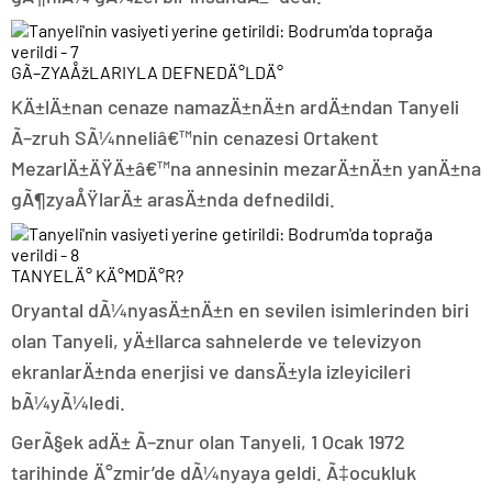
GÃ–ZYAÅžLARIYLA DEFNEDÄ°LDÄ°
KÄ±lÄ±nan cenaze namazÄ±nÄ±n ardÄ±ndan Tanyeli
Ã–zruh SÃ¼nneliâ€™nin cenazesi Ortakent
MezarlÄ±ÄŸÄ±â€™na annesinin mezarÄ±nÄ±n yanÄ±na
gÃ¶zyaÅŸlarÄ± arasÄ±nda defnedildi.
TANYELÄ° KÄ°MDÄ°R?
Oryantal dÃ¼nyasÄ±nÄ±n en sevilen isimlerinden biri
olan Tanyeli, yÄ±llarca sahnelerde ve televizyon
ekranlarÄ±nda enerjisi ve dansÄ±yla izleyicileri
bÃ¼yÃ¼ledi.
GerÃ§ek adÄ± Ã–znur olan Tanyeli, 1 Ocak 1972
tarihinde Ä°zmir’de dÃ¼nyaya geldi. Ã‡ocukluk