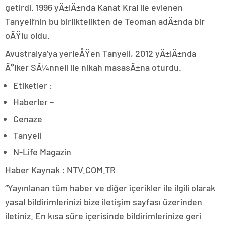
getirdi. 1996 yÄ±lÄ±nda Kanat Kral ile evlenen
Tanyeli’nin bu birliktelikten de Teoman adÄ±nda bir
oÄŸlu oldu.
Avustralya’ya yerleÅŸen Tanyeli, 2012 yÄ±lÄ±nda
Ä°lker SÃ¼nneli ile nikah masasÄ±na oturdu.
Etiketler :
Haberler –
Cenaze
Tanyeli
N-Life Magazin
Haber Kaynak : NTV.COM.TR
“Yayınlanan tüm haber ve diğer içerikler ile ilgili olarak
yasal bildirimlerinizi bize iletişim sayfası üzerinden
iletiniz. En kısa süre içerisinde bildirimlerinize geri