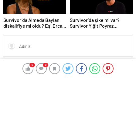
Survivor’da Almeda Baylan
Survivor’da şike mi var?
diskalifiye mi oldu? Eşi Ercan
Survivor Yiğit Poyraz
Baylan Instagram’dan açıkladı
elendikten sonra bomba
açıklamalarda bulundu
0
0
En az 10 karakter gerekli
Gönder