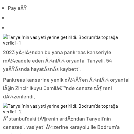
PaylaÅŸ
2023 yÄ±lÄ±ndan bu yana pankreas kanseriyle
mÃ¼cadele eden Ã¼nlÃ¼ oryantal Tanyeli, 54
yaÅŸÄ±nda hayatÄ±nÄ± kaybetti.
Pankreas kanserine yenik dÃ¼ÅŸen Ã¼nlÃ¼ oryantal
iÃ§in Zincirlikuyu Camiiâ€™nde cenaze tÃ¶reni
dÃ¼zenlendi.
Ä°stanbul’daki tÃ¶renin ardÄ±ndan Tanyeli’nin
cenazesi, vasiyeti Ã¼zerine karayolu ile Bodrum’a