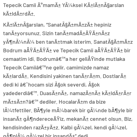
Tepecik Camii Ä°mamÄ± YÃ¼ksel KÄ±lÄ±nÃ§arslan
kÄ±ldÄ±rdÄ±.
KÄ±lÄ±nÃ§arslan, “SanatÃ§Ä±mÄ±zÄ± hepiniz
tanÄ±yorsunuz. Sizin tanÄ±madÄ±ÄŸÄ±nÄ±z
yÃ¶nÃ¼nÃ¼ ben tanÄ±tmak isterim. SanatÃ§Ä±mÄ±z
Bodrum aÅŸÄ±ÄŸÄ± ve Tepecik Camii aÅŸÄ±ÄŸÄ± bir
cemaatim idi. Bodrumâ€™a her geliÅŸinde mutlaka
Tepecik Camiiâ€™ne gelir, camimizde namaz
kÄ±lardÄ±. Kendisini yakinen tanÄ±rÄ±m. DostlarÄ±
dedi ki â€˜hocam sizi Ã§ok severdi, Ã§ok
yadederdiâ€™. DuasÄ±nÄ±, namazÄ±nÄ± kÄ±ldÄ±rÄ±r
mÄ±sÄ±n?â€™ dediler. HocalarÄ±m da bize
lÃ¼tfettiler. BÃ¶yle mÃ¼barek bir gÃ¼nde bÃ¶yle bir
insanÄ± gÃ¶ndereceÄŸiz, mekanÄ± cennet olsun. Biz,
kendisinden razÄ±yÄ±z. Kalbi gÃ¼zel, kendi gÃ¼zel,
gÃ¶nlÃ¼ gÃ¼zel bir insandÄ±” dedi.