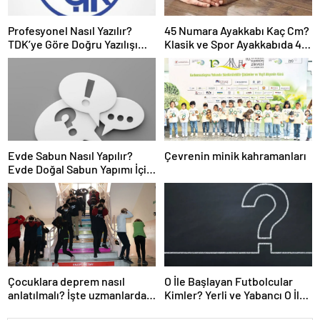
Profesyonel Nasıl Yazılır?
45 Numara Ayakkabı Kaç Cm?
TDK’ye Göre Doğru Yazılışı
Klasik ve Spor Ayakkabıda 45
Profesyonel Mi, Profesyönel
Numara Ayak Kaç Cm Olur?
Mi?
Evde Sabun Nasıl Yapılır?
Çevrenin minik kahramanları
Evde Doğal Sabun Yapımı İçin
Gerekli Malzemeler ve
Ölçüleri
Çocuklara deprem nasıl
O İle Başlayan Futbolcular
anlatılmalı? İşte uzmanlardan
Kimler? Yerli ve Yabancı O İle
ailelere tavsiyeler
Başlayan Futbolcu İsimleri