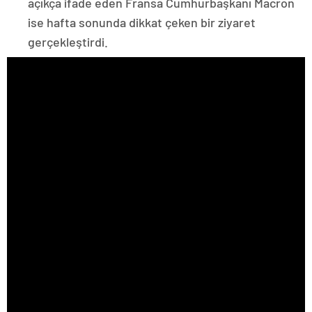
açıkça ifade eden Fransa Cumhurbaşkanı Macron
ise hafta sonunda dikkat çeken bir ziyaret
gerçekleştirdi.