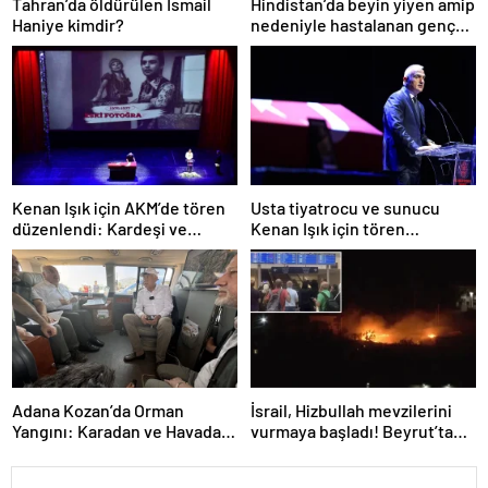
Tahran’da öldürülen İsmail
Hindistan’da beyin yiyen amip
Haniye kimdir?
nedeniyle hastalanan genç
hayatta kalmayı başardı
Kenan Işık için AKM’de tören
Usta tiyatrocu ve sunucu
düzenlendi: Kardeşi ve
Kenan Işık için tören
gelininden duygusal veda
düzenlendi
Adana Kozan’da Orman
İsrail, Hizbullah mevzilerini
Yangını: Karadan ve Havadan
vurmaya başladı! Beyrut’ta
Müdahale Devam Ediyor
uçuşlar askıya alındı, 10’dan
fazla ülke vatandaşlarını geri