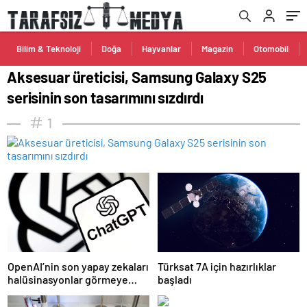
Bilim & Teknoloji
Doğa
Hayvanlar
Magazin
Otomobil
Aksesuar üreticisi, Samsung Galaxy S25
serisinin son tasarımını sızdırdı
1
OpenAI’nin son yapay zekaları
Türksat 7A için hazırlıklar
halüsinasyonlar görmeye
başladı
başladı