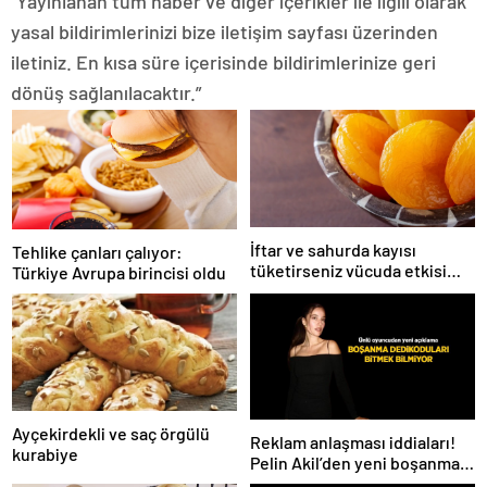
“Yayınlanan tüm haber ve diğer içerikler ile ilgili olarak
yasal bildirimlerinizi bize iletişim sayfası üzerinden
iletiniz. En kısa süre içerisinde bildirimlerinize geri
dönüş sağlanılacaktır.”
İftar ve sahurda kayısı
Tehlike çanları çalıyor:
tüketirseniz vücuda etkisi
Türkiye Avrupa birincisi oldu
inanılmaz
Ayçekirdekli ve saç örgülü
Reklam anlaşması iddiaları!
kurabiye
Pelin Akil’den yeni boşanma
açıklaması