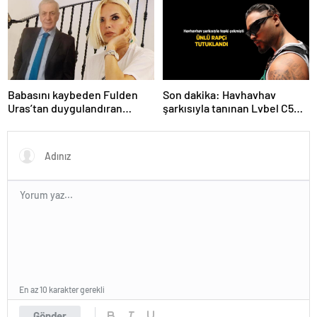
Babasını kaybeden Fulden
Son dakika: Havhavhav
Uras’tan duygulandıran
şarkısıyla tanınan Lvbel C5
paylaşım! ‘Nurlarda uyu’
tutuklandı
En az 10 karakter gerekli
Gönder