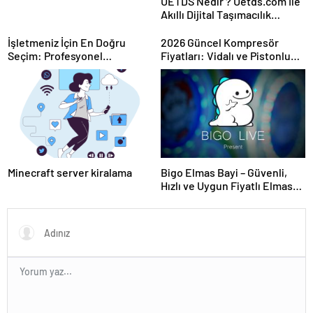
UETDS Nedir ? Uetds.com İle
Akıllı Dijital Taşımacılık
Yazılımı
İşletmeniz İçin En Doğru
2026 Güncel Kompresör
Seçim: Profesyonel
Fiyatları: Vidalı ve Pistonlu
Kompresör Markaları Rehberi
Modellerde En İyi Teklifler
Minecraft server kiralama
Bigo Elmas Bayi – Güvenli,
Hızlı ve Uygun Fiyatlı Elmas
Satın Almanın Yeni Adresi