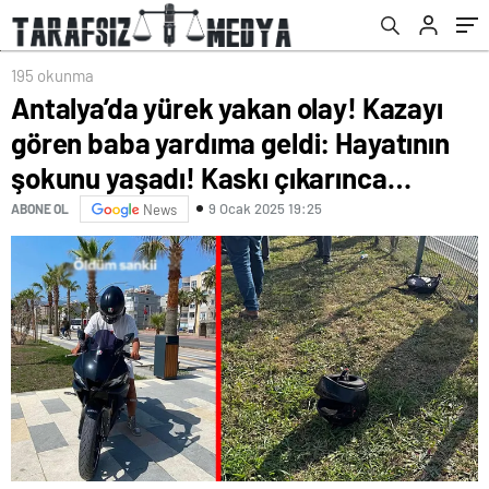
yaşadı! Kaskı çıkarınca…
195 okunma
Antalya’da yürek yakan olay! Kazayı
gören baba yardıma geldi: Hayatının
şokunu yaşadı! Kaskı çıkarınca…
9 Ocak 2025 19:25
ABONE OL
News