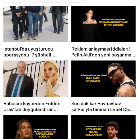
İstanbul’da uyuşturucu
Reklam anlaşması iddiaları!
operasyonu! 7 şüpheli
Pelin Akil’den yeni boşanma
tutuklandı
açıklaması
Babasını kaybeden Fulden
Son dakika: Havhavhav
Uras’tan duygulandıran
şarkısıyla tanınan Lvbel C5
paylaşım! ‘Nurlarda uyu’
tutuklandı