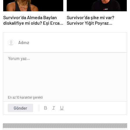
Survivor’da Almeda Baylan
Survivor’da şike mi var?
diskalifiye mi oldu? Eşi Ercan
Survivor Yiğit Poyraz
Baylan Instagram’dan açıkladı
elendikten sonra bomba
açıklamalarda bulundu
En az 10 karakter gerekli
Gönder