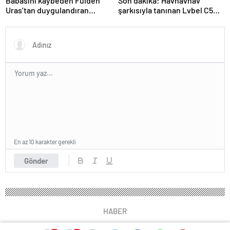
Babasını kaybeden Fulden
Son dakika: Havhavhav
Uras’tan duygulandıran
şarkısıyla tanınan Lvbel C5
paylaşım! ‘Nurlarda uyu’
tutuklandı
En az 10 karakter gerekli
Gönder
HABER