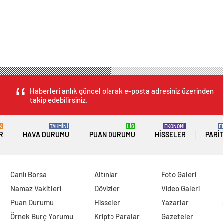
Haberleri anlık güncel olarak e-posta adresiniz üzerinden
takip edebilirsiniz.
K
TAHMİNİ
LİG
EKONOMİ
E
R
HAVA DURUMU
PUAN DURUMU
HISSELER
PARI
Canlı Borsa
Altınlar
Foto Galeri
Namaz Vakitleri
Dövizler
Video Galeri
Puan Durumu
Hisseler
Yazarlar
Örnek Burç Yorumu
Kripto Paralar
Gazeteler