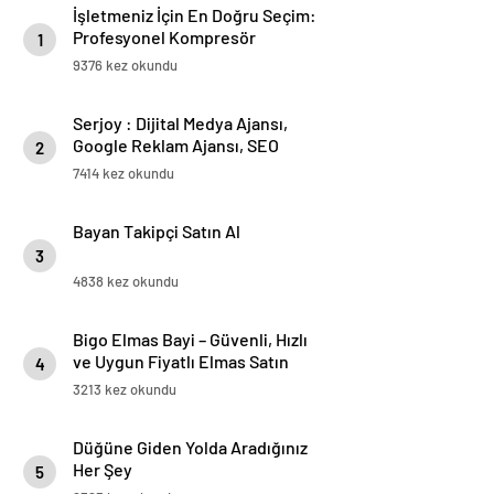
İşletmeniz İçin En Doğru Seçim:
Profesyonel Kompresör
1
Markaları Rehberi
9376 kez okundu
Serjoy : Dijital Medya Ajansı,
Google Reklam Ajansı, SEO
2
Ajansı ve Web Tasarım Ajansı
7414 kez okundu
Bayan Takipçi Satın Al
3
4838 kez okundu
Bigo Elmas Bayi – Güvenli, Hızlı
ve Uygun Fiyatlı Elmas Satın
4
Almanın Yeni Adresi
3213 kez okundu
Düğüne Giden Yolda Aradığınız
Her Şey
5