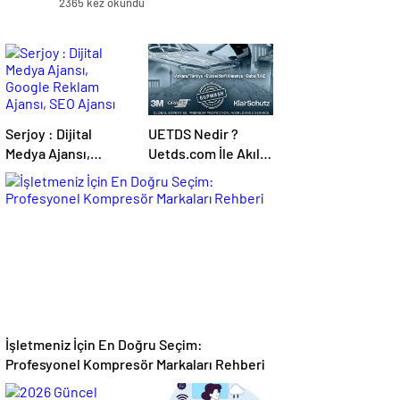
2365 kez okundu
Serjoy : Dijital
UETDS Nedir ?
Medya Ajansı,
Uetds.com İle Akıllı
Google Reklam
Dijital Taşımacılık
Ajansı, SEO Ajansı
Yazılımı
ve Web Tasarım
Ajansı
İşletmeniz İçin En Doğru Seçim:
Profesyonel Kompresör Markaları Rehberi