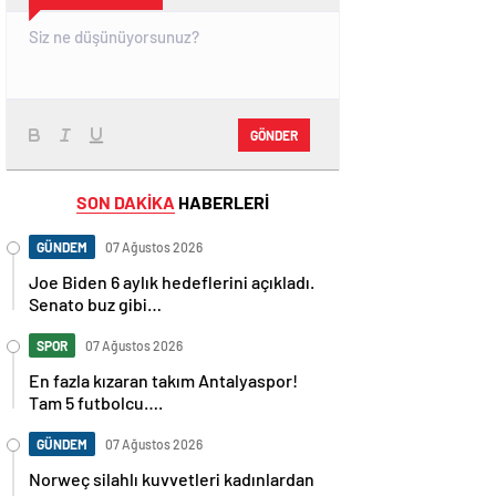
GÖNDER
SON DAKİKA
HABERLERİ
GÜNDEM
07 Ağustos 2026
Joe Biden 6 aylık hedeflerini açıkladı.
Senato buz gibi…
SPOR
07 Ağustos 2026
En fazla kızaran takım Antalyaspor!
Tam 5 futbolcu….
GÜNDEM
07 Ağustos 2026
Norweç silahlı kuvvetleri kadınlardan