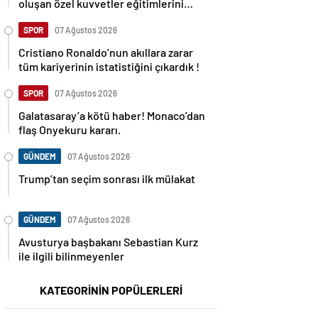
oluşan özel kuvvetler eğitimlerini
başlattı.
SPOR
07 Ağustos 2026
Cristiano Ronaldo’nun akıllara zarar
tüm kariyerinin istatistiğini çıkardık !
SPOR
07 Ağustos 2026
Galatasaray’a kötü haber! Monaco’dan
flaş Onyekuru kararı.
GÜNDEM
07 Ağustos 2026
Trump’tan seçim sonrası ilk mülakat
GÜNDEM
07 Ağustos 2026
Avusturya başbakanı Sebastian Kurz
ile ilgili bilinmeyenler
KATEGORİNİN POPÜLERLERİ