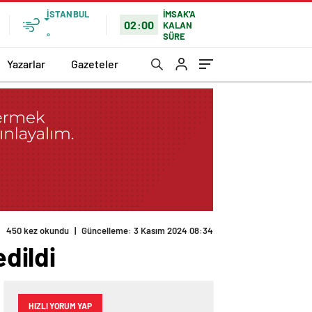
İSTANBUL
İMSAK'A
02:00
KALAN
SÜRE
°
Yazarlar
Gazeteler
450 kez okundu
|
Güncelleme: 3 Kasım 2024 08:34
edildi
HIZLI YORUM YAP