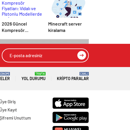
2026 Güncel
Minecraft server
Kompresör
kiralama
Fiyatları: Vidalı ve
Pistonlu Modellerde
En İyi Teklifler
KONOMİ
TRAFİK
CANLI
TELER
YOL DURUMU
KRIPTO PARALAR
Üye Giriş
Üye Kayıt
Şifremi Unuttum