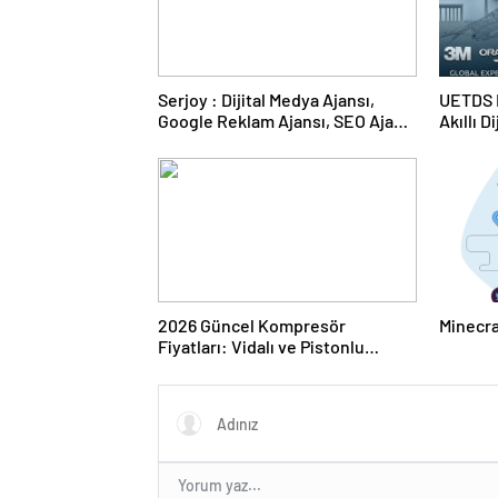
Serjoy : Dijital Medya Ajansı,
UETDS N
Google Reklam Ajansı, SEO Ajansı
Akıllı D
ve Web Tasarım Ajansı
2026 Güncel Kompresör
Minecra
Fiyatları: Vidalı ve Pistonlu
Modellerde En İyi Teklifler