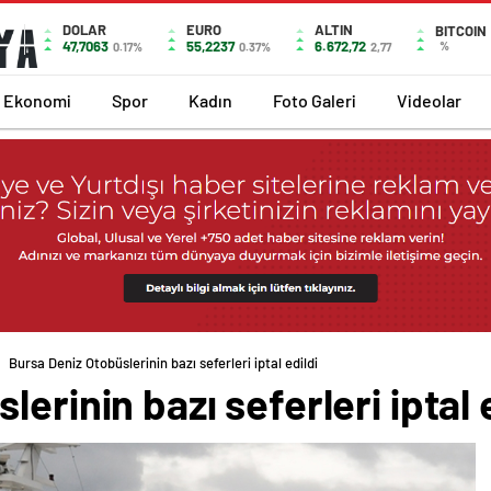
DOLAR
EURO
ALTIN
BITCOIN
47,7063
55,2237
6.672,72
%
0.17%
0.37%
2,77
Ekonomi
Spor
Kadın
Foto Galeri
Videolar
Bursa Deniz Otobüslerinin bazı seferleri iptal edildi
erinin bazı seferleri iptal 