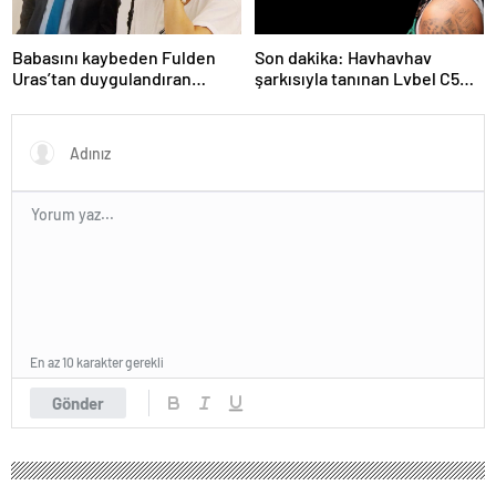
Babasını kaybeden Fulden
Son dakika: Havhavhav
Uras’tan duygulandıran
şarkısıyla tanınan Lvbel C5
paylaşım! ‘Nurlarda uyu’
tutuklandı
En az 10 karakter gerekli
Gönder