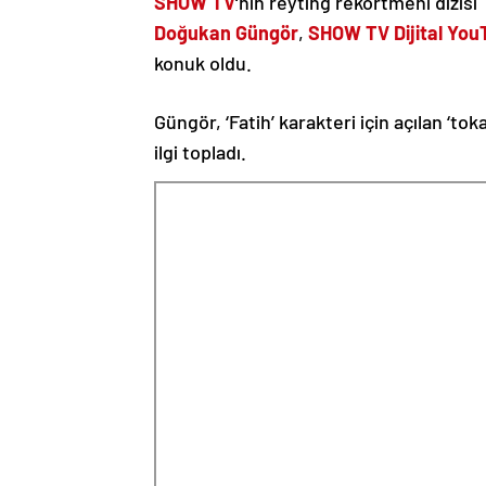
SHOW TV
‘nin reyting rekortmeni dizisi
Doğukan Güngör
,
SHOW TV Dijital You
konuk oldu.
Güngör, ‘Fatih’ karakteri için açılan ‘toka
ilgi topladı.