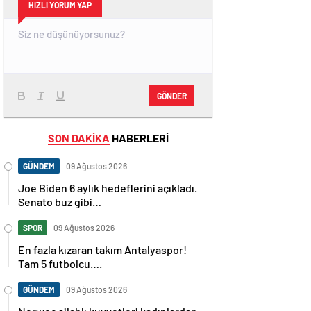
HIZLI YORUM YAP
GÖNDER
SON DAKİKA
HABERLERİ
GÜNDEM
09 Ağustos 2026
Joe Biden 6 aylık hedeflerini açıkladı.
Senato buz gibi…
SPOR
09 Ağustos 2026
En fazla kızaran takım Antalyaspor!
Tam 5 futbolcu….
GÜNDEM
09 Ağustos 2026