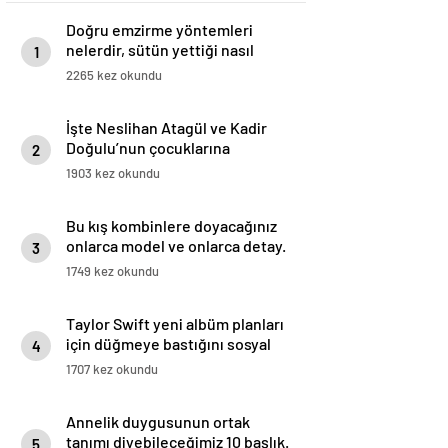
Doğru emzirme yöntemleri
nelerdir, sütün yettiği nasıl
1
anlaşılır?
2265 kez okundu
İşte Neslihan Atagül ve Kadir
Doğulu’nun çocuklarına
2
koyduğu isim
1903 kez okundu
Bu kış kombinlere doyacağınız
onlarca model ve onlarca detay.
3
1749 kez okundu
Taylor Swift yeni albüm planları
için düğmeye bastığını sosyal
4
medyadan duyurdu!
1707 kez okundu
Annelik duygusunun ortak
tanımı diyebileceğimiz 10 başlık.
5