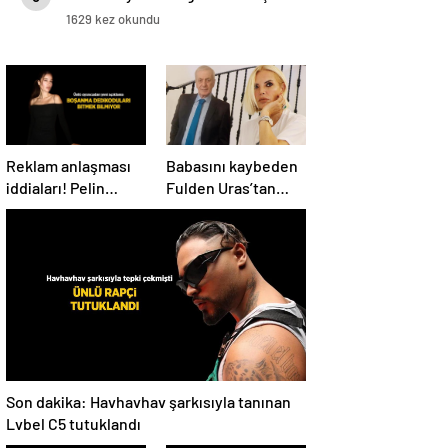
1629 kez okundu
Reklam anlaşması
Babasını kaybeden
iddiaları! Pelin
Fulden Uras’tan
Akil’den yeni
duygulandıran
boşanma açıklaması
paylaşım! ‘Nurlarda
uyu’
Son dakika: Havhavhav şarkısıyla tanınan
Lvbel C5 tutuklandı