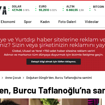
DOLAR
EURO
ALTIN
BITCOIN
47,7436
55,2510
6.660,55
%
0.18%
0.32%
2,59
Ekonomi
Spor
Kadın
Foto Galeri
Videolar
Anne Çocuk
Doğukan Güngör’den, Burcu Taflanoğlu’na samimi
n, Burcu Taflanoğlu’na sa