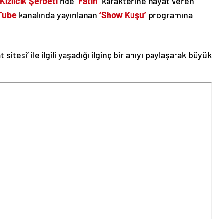
‘Kızılcık Şerbeti’
nde
‘Fatih’
karakterine hayat veren
Tube
kanalında yayınlanan
‘Show Kuşu’
programına
t sitesi’ ile ilgili yaşadığı ilginç bir anıyı paylaşarak büyük