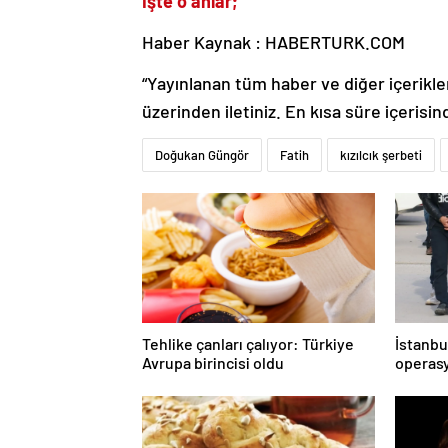
İşte o anlar;
Haber Kaynak : HABERTURK.COM
“Yayınlanan tüm haber ve diğer içerikler i
üzerinden iletiniz. En kısa süre içerisin
Doğukan Güngör
Fatih
kızılcık şerbeti
Tehlike çanları çalıyor: Türkiye
İstanbu
Avrupa birincisi oldu
operasy