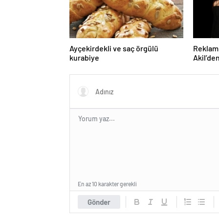
Ayçekirdekli ve saç örgülü
Reklam 
kurabiye
Akil’de
En az 10 karakter gerekli
Gönder