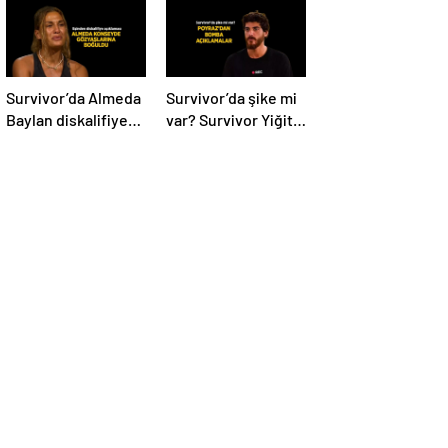
Survivor’da Almeda
Survivor’da şike mi
Baylan diskalifiye
var? Survivor Yiğit
mi oldu? Eşi Ercan
Poyraz elendikten
Baylan
sonra bomba
Instagram’dan
açıklamalarda
açıkladı
bulundu