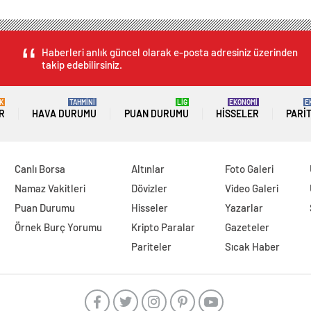
Haberleri anlık güncel olarak e-posta adresiniz üzerinden
takip edebilirsiniz.
K
TAHMİNİ
LİG
EKONOMİ
E
R
HAVA DURUMU
PUAN DURUMU
HISSELER
PARI
Canlı Borsa
Altınlar
Foto Galeri
Namaz Vakitleri
Dövizler
Video Galeri
Puan Durumu
Hisseler
Yazarlar
Örnek Burç Yorumu
Kripto Paralar
Gazeteler
Pariteler
Sıcak Haber