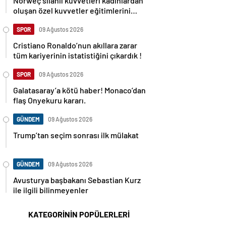
Norweç silahlı kuvvetleri kadınlardan
oluşan özel kuvvetler eğitimlerini
başlattı.
SPOR
09 Ağustos 2026
Cristiano Ronaldo’nun akıllara zarar
tüm kariyerinin istatistiğini çıkardık !
SPOR
09 Ağustos 2026
Galatasaray’a kötü haber! Monaco’dan
flaş Onyekuru kararı.
GÜNDEM
09 Ağustos 2026
Trump’tan seçim sonrası ilk mülakat
GÜNDEM
09 Ağustos 2026
Avusturya başbakanı Sebastian Kurz
ile ilgili bilinmeyenler
KATEGORİNİN POPÜLERLERİ