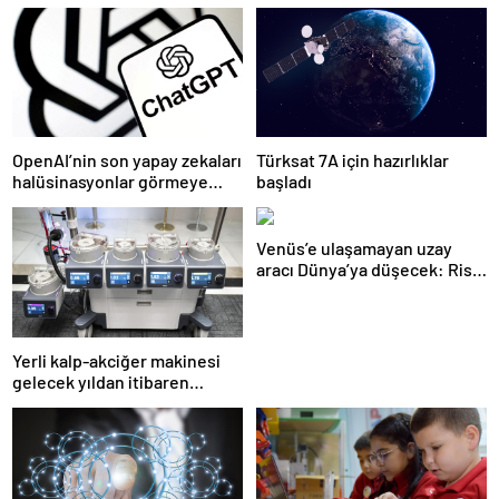
OpenAI’nin son yapay zekaları
Türksat 7A için hazırlıklar
halüsinasyonlar görmeye
başladı
başladı
Venüs’e ulaşamayan uzay
aracı Dünya’ya düşecek: Risk
ne kadar büyük?
Yerli kalp-akciğer makinesi
gelecek yıldan itibaren
kullanılacak