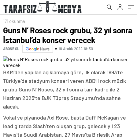
171 okunma
Guns N’ Roses rock grubu, 32 yıl sonra
İstanbul’da konser verecek
18 Aralık 2024 18:30
ABONE OL
News
BKM’den yapılan açıklamaya göre, ilk olarak 1993’te
Türkiye’de stadyum konseri veren ABD’li rock müzik
grubu Guns N’ Roses, 32 yıl sonra tam kadro ile 2
Haziran 2025’te BJK Tüpraş Stadyumu’nda sahne
alacak.
Vokal ve piyanoda Axl Rose, basta Duff McKagan ve
lead gitarda Slash’ten oluşan grup, gelecek yıl 23
Mayıs’ta Suudi Arabistan, 27 Mayıs’ta Birleşik Arap