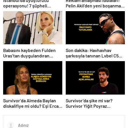
İstanbul’da uyuşturucu
Reklam anlaşması iddiaları!
operasyonu! 7 şüpheli
Pelin Akil’den yeni boşanma
tutuklandı
açıklaması
Babasını kaybeden Fulden
Son dakika: Havhavhav
Uras’tan duygulandıran
şarkısıyla tanınan Lvbel C5
paylaşım! ‘Nurlarda uyu’
tutuklandı
Survivor’da Almeda Baylan
Survivor’da şike mi var?
diskalifiye mi oldu? Eşi Ercan
Survivor Yiğit Poyraz
Baylan Instagram’dan açıkladı
elendikten sonra bomba
açıklamalarda bulundu