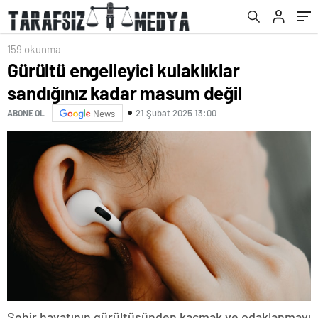
159 okunma
Gürültü engelleyici kulaklıklar
sandığınız kadar masum değil
21 Şubat 2025 13:00
ABONE OL
News
Şehir hayatının gürültüsünden kaçmak ve odaklanmayı