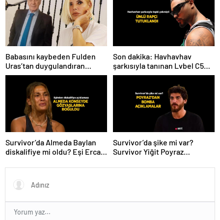
Babasını kaybeden Fulden
Son dakika: Havhavhav
Uras’tan duygulandıran
şarkısıyla tanınan Lvbel C5
paylaşım! ‘Nurlarda uyu’
tutuklandı
Survivor’da Almeda Baylan
Survivor’da şike mi var?
diskalifiye mi oldu? Eşi Ercan
Survivor Yiğit Poyraz
Baylan Instagram’dan açıkladı
elendikten sonra bomba
açıklamalarda bulundu