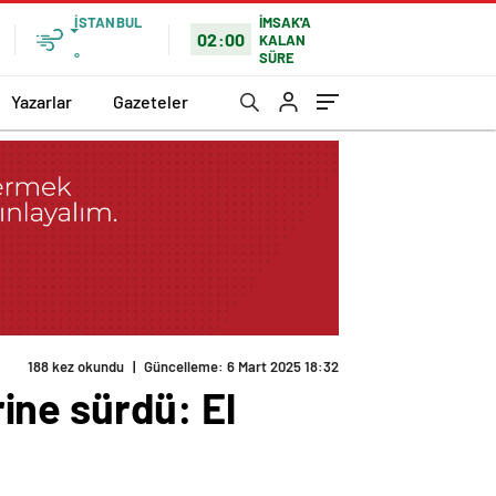
İSTANBUL
İMSAK'A
02:00
KALAN
SÜRE
°
Yazarlar
Gazeteler
188 kez okundu
|
Güncelleme: 6 Mart 2025 18:32
rine sürdü: El