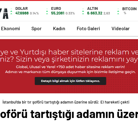
DOLAR
EURO
ALTIN
BITCOIN
47,6988
55,2081
6.663,32
%
0.14%
0.33%
2,63
Ekonomi
Spor
Kadın
Foto Galeri
Videolar
İstanbul’da bir tır şoförü tartıştığı adamın üzerine sürdü: El hareketi çekti
 şoförü tartıştığı adamın üze