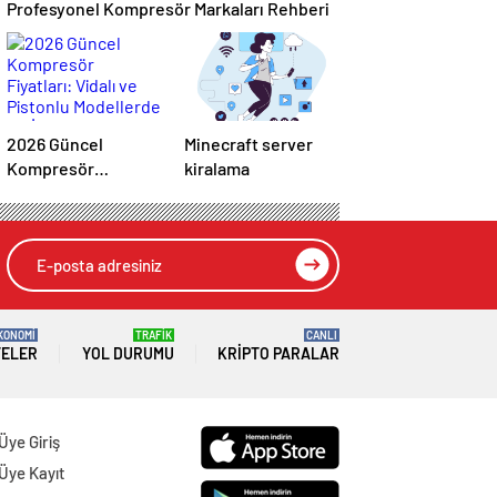
Profesyonel Kompresör Markaları Rehberi
2026 Güncel
Minecraft server
Kompresör
kiralama
Fiyatları: Vidalı ve
Pistonlu Modellerde
En İyi Teklifler
KONOMİ
TRAFİK
CANLI
TELER
YOL DURUMU
KRIPTO PARALAR
Üye Giriş
Üye Kayıt