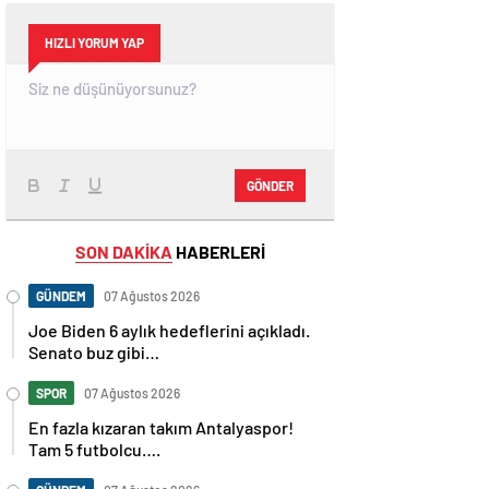
HIZLI YORUM YAP
GÖNDER
SON DAKİKA
HABERLERİ
GÜNDEM
07 Ağustos 2026
Joe Biden 6 aylık hedeflerini açıkladı.
Senato buz gibi…
SPOR
07 Ağustos 2026
En fazla kızaran takım Antalyaspor!
Tam 5 futbolcu….