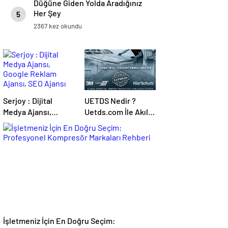
Düğüne Giden Yolda Aradığınız
Her Şey
5
2367 kez okundu
Serjoy : Dijital
UETDS Nedir ?
Medya Ajansı,
Uetds.com İle Akıllı
Google Reklam
Dijital Taşımacılık
Ajansı, SEO Ajansı
Yazılımı
ve Web Tasarım
Ajansı
İşletmeniz İçin En Doğru Seçim: