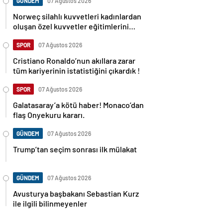
GÜNDEM
07 Ağustos 2026
Norweç silahlı kuvvetleri kadınlardan
oluşan özel kuvvetler eğitimlerini
başlattı.
SPOR
07 Ağustos 2026
Cristiano Ronaldo’nun akıllara zarar
tüm kariyerinin istatistiğini çıkardık !
SPOR
07 Ağustos 2026
Galatasaray’a kötü haber! Monaco’dan
flaş Onyekuru kararı.
GÜNDEM
07 Ağustos 2026
Trump’tan seçim sonrası ilk mülakat
GÜNDEM
07 Ağustos 2026
Avusturya başbakanı Sebastian Kurz
ile ilgili bilinmeyenler