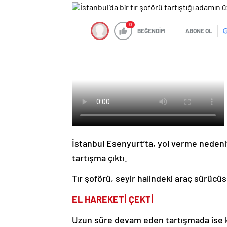
0
BEĞENDİM
ABONE OL
İstanbul Esenyurt’ta, yol verme nedeniy
tartışma çıktı.
Tır şoförü, seyir halindeki araç sürücü
EL HAREKETİ ÇEKTİ
Uzun süre devam eden tartışmada ise ke