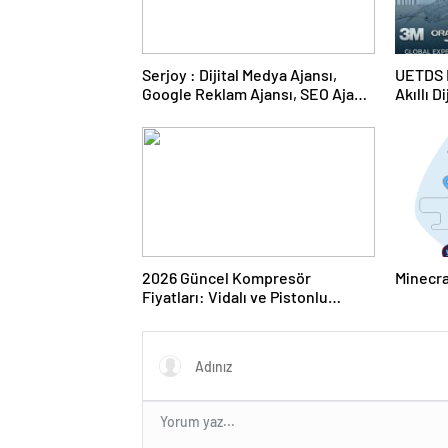
Serjoy : Dijital Medya Ajansı,
UETDS N
Google Reklam Ajansı, SEO Ajansı
Akıllı D
ve Web Tasarım Ajansı
2026 Güncel Kompresör
Minecra
Fiyatları: Vidalı ve Pistonlu
Modellerde En İyi Teklifler