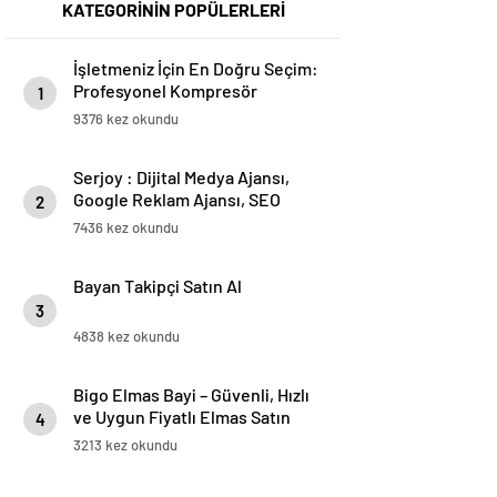
KATEGORİNİN POPÜLERLERİ
İşletmeniz İçin En Doğru Seçim:
Profesyonel Kompresör
1
Markaları Rehberi
9376 kez okundu
Serjoy : Dijital Medya Ajansı,
Google Reklam Ajansı, SEO
2
Ajansı ve Web Tasarım Ajansı
7436 kez okundu
Bayan Takipçi Satın Al
3
4838 kez okundu
Bigo Elmas Bayi – Güvenli, Hızlı
ve Uygun Fiyatlı Elmas Satın
4
Almanın Yeni Adresi
3213 kez okundu