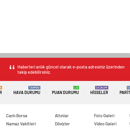
Haberleri anlık güncel olarak e-posta adresiniz üzerinden
takip edebilirsiniz.
K
TAHMİNİ
LİG
EKONOMİ
E
R
HAVA DURUMU
PUAN DURUMU
HISSELER
PARI
Canlı Borsa
Altınlar
Foto Galeri
Namaz Vakitleri
Dövizler
Video Galeri