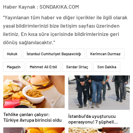
Haber Kaynak : SONDAKIKA.COM
“Yayınlanan tüm haber ve diğer içerikler ile ilgili olarak
yasal bildirimlerinizi bize iletişim sayfası üzerinden
iletiniz. En kısa süre içerisinde bildirimlerinize geri
dönüş sağlanılacaktır.”
Hukuk
İstanbul Cumhuriyet Başsavcılığı
Kerimcan Durmaz
Magazin
Mehmet Ali Erbil
Serdar Ortaç
Son Dakika
Tehlike çanları çalıyor:
İstanbul’da uyuşturucu
Türkiye Avrupa birincisi oldu
operasyonu! 7 şüpheli
tutuklandı