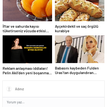
İftar ve sahurda kayısı
Ayçekirdekli ve saç örgülü
tüketirseniz vücuda etkisi
kurabiye
inanılmaz
Babasını kaybeden Fulden
Reklam anlaşması iddiaları!
Uras’tan duygulandıran
Pelin Akil’den yeni boşanma
paylaşım! ‘Nurlarda uyu’
açıklaması