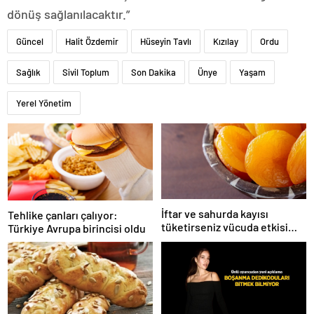
dönüş sağlanılacaktır.”
Güncel
Halit Özdemir
Hüseyin Tavlı
Kızılay
Ordu
Sağlık
Sivil Toplum
Son Dakika
Ünye
Yaşam
Yerel Yönetim
İftar ve sahurda kayısı
Tehlike çanları çalıyor:
tüketirseniz vücuda etkisi
Türkiye Avrupa birincisi oldu
inanılmaz