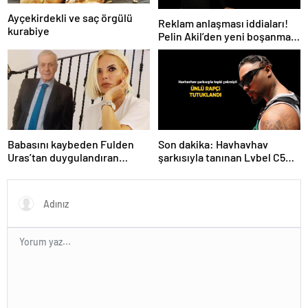
Ayçekirdekli ve saç örgülü
Reklam anlaşması iddiaları!
kurabiye
Pelin Akil’den yeni boşanma
açıklaması
Babasını kaybeden Fulden
Son dakika: Havhavhav
Uras’tan duygulandıran
şarkısıyla tanınan Lvbel C5
paylaşım! ‘Nurlarda uyu’
tutuklandı