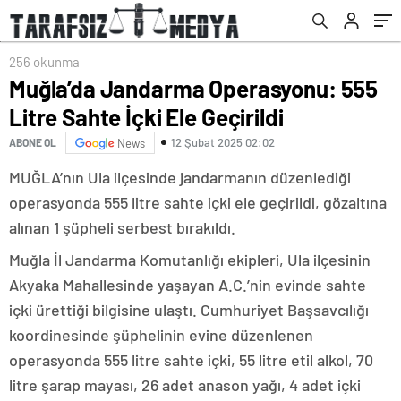
256 okunma
Muğla’da Jandarma Operasyonu: 555
Litre Sahte İçki Ele Geçirildi
12 Şubat 2025 02:02
ABONE OL
News
MUĞLA’nın Ula ilçesinde jandarmanın düzenlediği
operasyonda 555 litre sahte içki ele geçirildi, gözaltına
alınan 1 şüpheli serbest bırakıldı.
Muğla İl Jandarma Komutanlığı ekipleri, Ula ilçesinin
Akyaka Mahallesinde yaşayan A.C.’nin evinde sahte
içki ürettiği bilgisine ulaştı. Cumhuriyet Başsavcılığı
koordinesinde şüphelinin evine düzenlenen
operasyonda 555 litre sahte içki, 55 litre etil alkol, 70
litre şarap mayası, 26 adet anason yağı, 4 adet içki