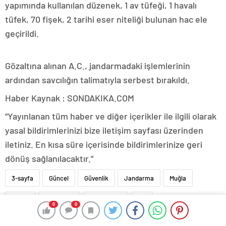
yapımında kullanılan düzenek, 1 av tüfeği, 1 havalı
tüfek, 70 fişek, 2 tarihi eser niteliği bulunan hac ele
geçirildi.
Gözaltına alınan A.C., jandarmadaki işlemlerinin
ardından savcılığın talimatıyla serbest bırakıldı.
Haber Kaynak : SONDAKIKA.COM
“Yayınlanan tüm haber ve diğer içerikler ile ilgili olarak
yasal bildirimlerinizi bize iletişim sayfası üzerinden
iletiniz. En kısa süre içerisinde bildirimlerinize geri
dönüş sağlanılacaktır.”
3-sayfa
Güncel
Güvenlik
Jandarma
Muğla
Sağlık
Sahte İçki
Son Dakika
Ula
0
0
Serjoy : Dijital Medya Ajansı,