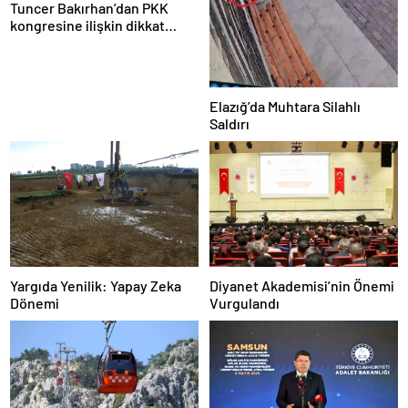
Tuncer Bakırhan’dan PKK
kongresine ilişkin dikkat
çeken yorum: Yeni ve tarihi
bir kapı aralanabilir
Elazığ’da Muhtara Silahlı
Saldırı
Diyanet Akademisi’nin Önemi
Yargıda Yenilik: Yapay Zeka
Vurgulandı
Dönemi