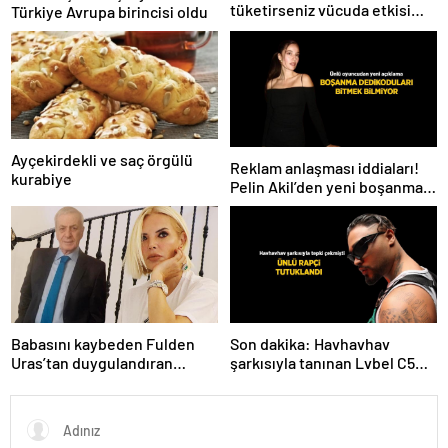
tüketirseniz vücuda etkisi
Türkiye Avrupa birincisi oldu
inanılmaz
Ayçekirdekli ve saç örgülü
Reklam anlaşması iddiaları!
kurabiye
Pelin Akil’den yeni boşanma
açıklaması
Babasını kaybeden Fulden
Son dakika: Havhavhav
Uras’tan duygulandıran
şarkısıyla tanınan Lvbel C5
paylaşım! ‘Nurlarda uyu’
tutuklandı