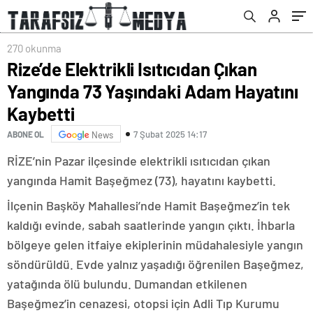
270 okunma
Rize’de Elektrikli Isıtıcıdan Çıkan
Yangında 73 Yaşındaki Adam Hayatını
Kaybetti
7 Şubat 2025 14:17
ABONE OL
News
RİZE’nin Pazar ilçesinde elektrikli ısıtıcıdan çıkan
yangında Hamit Başeğmez (73), hayatını kaybetti.
İlçenin Başköy Mahallesi’nde Hamit Başeğmez’in tek
kaldığı evinde, sabah saatlerinde yangın çıktı. İhbarla
bölgeye gelen itfaiye ekiplerinin müdahalesiyle yangın
söndürüldü. Evde yalnız yaşadığı öğrenilen Başeğmez,
yatağında ölü bulundu. Dumandan etkilenen
Başeğmez’in cenazesi, otopsi için Adli Tıp Kurumu