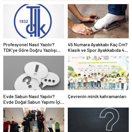
Profesyonel Nasıl Yazılır?
45 Numara Ayakkabı Kaç Cm?
TDK’ye Göre Doğru Yazılışı
Klasik ve Spor Ayakkabıda 45
Profesyonel Mi, Profesyönel
Numara Ayak Kaç Cm Olur?
Mi?
Evde Sabun Nasıl Yapılır?
Çevrenin minik kahramanları
Evde Doğal Sabun Yapımı İçin
Gerekli Malzemeler ve
Ölçüleri