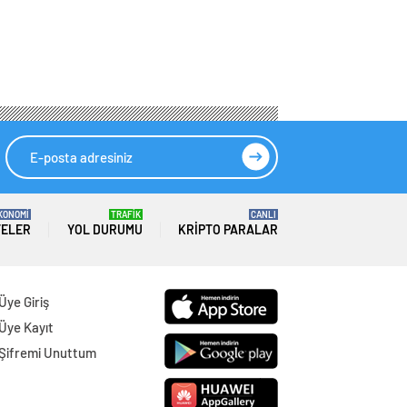
KONOMİ
TRAFİK
CANLI
TELER
YOL DURUMU
KRIPTO PARALAR
Üye Giriş
Üye Kayıt
Şifremi Unuttum