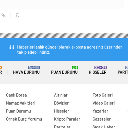
Haberleri anlık güncel olarak e-posta adresiniz üzerinden
takip edebilirsiniz.
K
TAHMİNİ
LİG
EKONOMİ
E
R
HAVA DURUMU
PUAN DURUMU
HISSELER
PARI
Canlı Borsa
Altınlar
Foto Galeri
Namaz Vakitleri
Dövizler
Video Galeri
Puan Durumu
Hisseler
Yazarlar
Örnek Burç Yorumu
Kripto Paralar
Gazeteler
Pariteler
Sıcak Haber