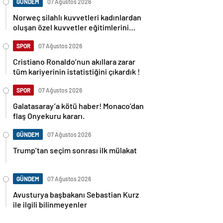
GÜNDEM
07 Ağustos 2026
Norweç silahlı kuvvetleri kadınlardan
oluşan özel kuvvetler eğitimlerini
başlattı.
SPOR
07 Ağustos 2026
Cristiano Ronaldo’nun akıllara zarar
tüm kariyerinin istatistiğini çıkardık !
SPOR
07 Ağustos 2026
Galatasaray’a kötü haber! Monaco’dan
flaş Onyekuru kararı.
GÜNDEM
07 Ağustos 2026
Trump’tan seçim sonrası ilk mülakat
GÜNDEM
07 Ağustos 2026
Avusturya başbakanı Sebastian Kurz
ile ilgili bilinmeyenler