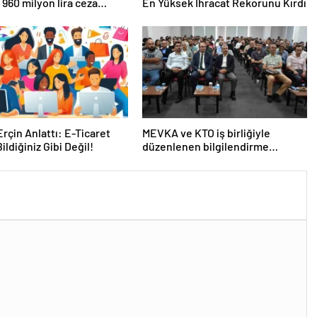
 960 milyon lira ceza
En Yüksek İhracat Rekorunu Kırdı
ndı
rçin Anlattı: E-Ticaret
MEVKA ve KTO iş birliğiyle
ildiğiniz Gibi Değil!
düzenlenen bilgilendirme
semineri