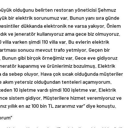
n büyük olduğunu belirten restoran yöneticisi Şehmuz
üyük bir elektrik sorunumuz var. Bunun yanı sıra günde
u kesintiler dükkanda elektronik ne varsa yakıyor. Önlem
ldık ve jeneratör kullanıyoruz ama gece biz olmuyoruz.
lla varken şimdi 110 villa var. Bu evlerin elektrik
rın artması sonucu mevcut trafo yetmiyor. Geçen bir
k. Bunun gibi birçok örneğimiz var. Gece eve gidiyoruz
jeneratör kapanmış ve ürünlerimiz bozulmuş. Elektrik
a da sebep oluyor. Hava çok sıcak olduğunda müşteriler
 de akım yetersiz olduğundan tenteleri açamıyorum.
eden 10 işletme vardı şimdi 100 işletme var. Elektrik
lince sistem gidiyor. Müşterilere hizmet veremiyoruz ve
z yıllık en az 100 bin TL zararımız var” diye konuştu.
yorum”