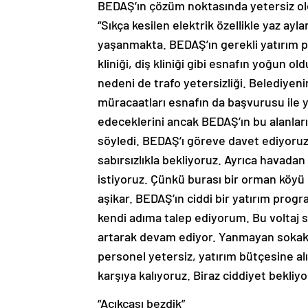
BEDAŞ’ın çözüm noktasında yetersiz o
“Sıkça kesilen elektrik özellikle yaz ayl
yaşanmakta. BEDAŞ’ın gerekli yatırım p
kliniği, diş kliniği gibi esnafın yoğun ol
nedeni de trafo yetersizliği. Belediyenin
müracaatları esnafın da başvurusu ile ya
edeceklerini ancak BEDAŞ’ın bu alanları
söyledi. BEDAŞ’ı göreve davet ediyoruz 
sabırsızlıkla bekliyoruz. Ayrıca havadan
istiyoruz. Çünkü burası bir orman köyü
aşikar. BEDAŞ’ın ciddi bir yatırım pro
kendi adıma talep ediyorum. Bu voltaj 
artarak devam ediyor. Yanmayan sokak la
personel yetersiz, yatırım bütçesine alı
karşıya kalıyoruz. Biraz ciddiyet bekliy
“Açıkçası bezdik”