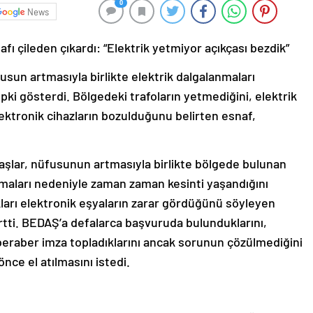
0
News
afı çileden çıkardı: “Elektrik yetmiyor açıkçası bezdik”
sun artmasıyla birlikte elektrik dalgalanmaları
ki gösterdi. Bölgedeki trafoların yetmediğini, elektrik
lektronik cihazların bozulduğunu belirten esnaf,
şlar, nüfusunun artmasıyla birlikte bölgede bulunan
nmaları nedeniyle zaman zaman kesinti yaşandığını
ıkları elektronik eşyaların zarar gördüğünü söyleyen
rtti. BEDAŞ’a defalarca başvuruda bulunduklarını,
eraber imza topladıklarını ancak sorunun çözülmediğini
nce el atılmasını istedi.