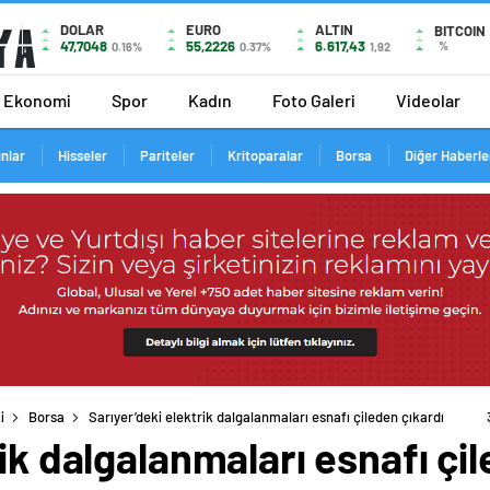
DOLAR
EURO
ALTIN
BITCOIN
47,7048
55,2226
6.617,43
%
0.16%
0.37%
1,92
Ekonomi
Spor
Kadın
Foto Galeri
Videolar
ınlar
Hisseler
Pariteler
Kritoparalar
Borsa
Diğer Haberle
i
Borsa
Sarıyer’deki elektrik dalgalanmaları esnafı çileden çıkardı
ik dalgalanmaları esnafı çi