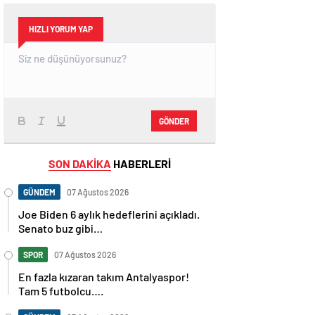
HIZLI YORUM YAP
GÖNDER
SON DAKİKA
HABERLERİ
GÜNDEM
07 Ağustos 2026
Joe Biden 6 aylık hedeflerini açıkladı.
Senato buz gibi…
SPOR
07 Ağustos 2026
En fazla kızaran takım Antalyaspor!
Tam 5 futbolcu….