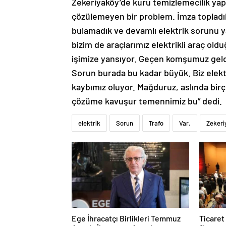
Zekeriyaköy’de kuru temizlemecilik yap
çözülemeyen bir problem. İmza topladık,
bulamadık ve devamlı elektrik sorunu ya
bizim de araçlarımız elektrikli araç oldu
işimize yansıyor. Geçen komşumuz geldi
Sorun burada bu kadar büyük. Biz elek
kaybımız oluyor. Mağduruz, aslında bi
çözüme kavuşur temennimiz bu” dedi.
elektrik
Sorun
Trafo
Var.
Zekeri
Ege İhracatçı Birlikleri Temmuz
Ticaret 