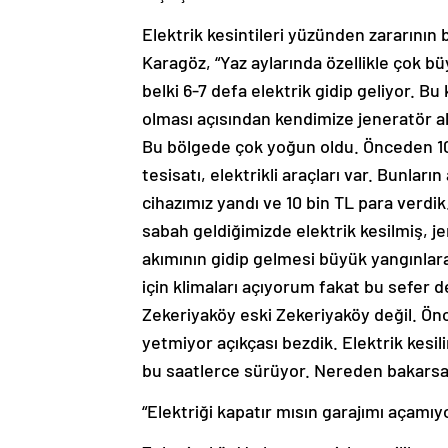
Elektrik kesintileri yüzünden zararını
Karagöz, “Yaz aylarında özellikle çok b
belki 6-7 defa elektrik gidip geliyor. B
olması açısından kendimize jeneratör a
Bu bölgede çok yoğun oldu. Önceden 10 vi
tesisatı, elektrikli araçları var. Bunla
cihazımız yandı ve 10 bin TL para verdi
sabah geldiğimizde elektrik kesilmiş, 
akımının gidip gelmesi büyük yangınlar
için klimaları açıyorum fakat bu sefer
Zekeriyaköy eski Zekeriyaköy değil. Önc
yetmiyor açıkçası bezdik. Elektrik kesi
bu saatlerce sürüyor. Nereden bakarsanı
“Elektriği kapatır mısın garajımı açamı