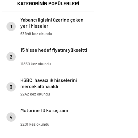
KATEGORİNİN POPÜLERLERİ
Yabancı ilgisini üzerine çeken
yerli hisseler
1
63949 kez okundu
15 hisse hedef fiyatını yükseltti
2
11850 kez okundu
HSBC, havacılık hisselerini
mercek altına aldı
3
2242 kez okundu
Motorine 10 kuruş zam
4
2201 kez okundu