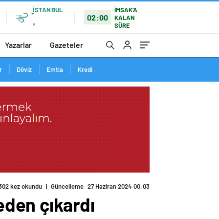
İSTANBUL
İMSAK'A
02:00
KALAN
SÜRE
°
Yazarlar
Gazeteler
r
Döviz
Emtia
Kredi
302 kez okundu
|
Güncelleme: 27 Haziran 2024 00:03
leden çıkardı