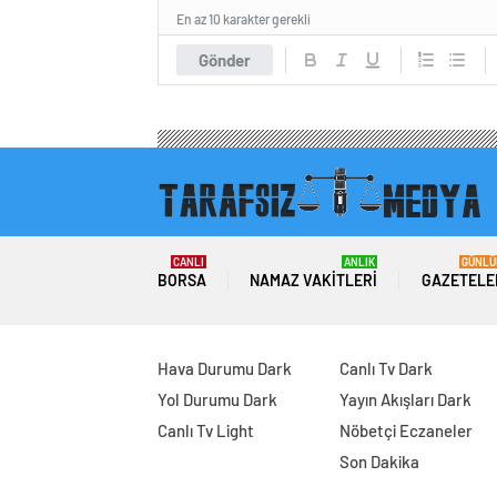
En az 10 karakter gerekli
Gönder
CANLI
ANLIK
GÜNLÜ
BORSA
NAMAZ VAKITLERI
GAZETELE
Hava Durumu Dark
Canlı Tv Dark
Yol Durumu Dark
Yayın Akışları Dark
Canlı Tv Light
Nöbetçi Eczaneler
Son Dakika