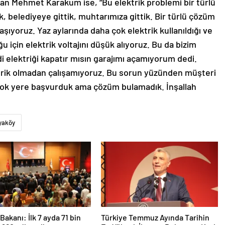
an Mehmet Karakum ise, “Bu elektrik problemi bir türlü
 belediyeye gittik, muhtarımıza gittik. Bir türlü çözüm
şıyoruz. Yaz aylarında daha çok elektrik kullanıldığı ve
ğu için elektrik voltajını düşük alıyoruz. Bu da bizim
 elektriği kapatır mısın garajımı açamıyorum dedi.
trik olmadan çalışamıyoruz. Bu sorun yüzünden müşteri
rçok yere başvurduk ama çözüm bulamadık. İnşallah
yaköy
Bakanı: İlk 7 ayda 71 bin
Türkiye Temmuz Ayında Tarihin