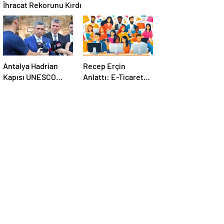
İhracat Rekorunu Kırdı
Antalya Hadrian
Recep Erçin
Kapısı UNESCO
Anlattı: E-Ticaret
Dünya Kültür Mirası
Yasası Bildiğiniz
Geçici Listesi’ne
Gibi Değil!
aday olacak