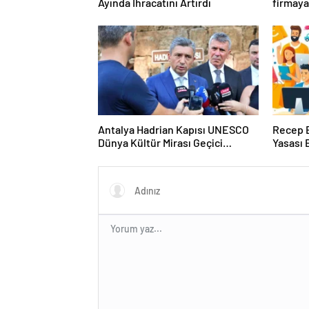
Ayında İhracatını Artırdı
firmaya
uygula
Antalya Hadrian Kapısı UNESCO
Recep E
Dünya Kültür Mirası Geçici
Yasası B
Listesi’ne aday olacak