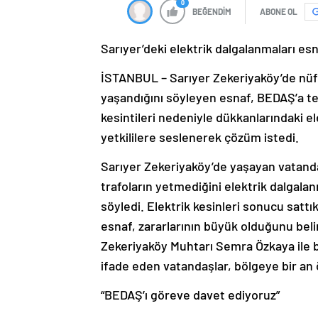
0
BEĞENDİM
ABONE OL
Sarıyer’deki elektrik dalgalanmaları esn
İSTANBUL – Sarıyer Zekeriyaköy’de nüfu
yaşandığını söyleyen esnaf, BEDAŞ’a tep
kesintileri nedeniyle dükkanlarındaki e
yetkililere seslenerek çözüm istedi.
Sarıyer Zekeriyaköy’de yaşayan vatanda
trafoların yetmediğini elektrik dalgala
söyledi. Elektrik kesinleri sonucu satt
esnaf, zararlarının büyük olduğunu beli
Zekeriyaköy Muhtarı Semra Özkaya ile b
ifade eden vatandaşlar, bölgeye bir an ö
“BEDAŞ’ı göreve davet ediyoruz”