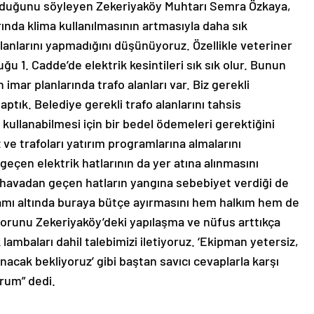
lduğunu söyleyen Zekeriyaköy Muhtarı Semra Özkaya,
arında klima kullanılmasının artmasıyla daha sık
lanlarını yapmadığını düşünüyoruz. Özellikle veteriner
duğu 1. Cadde’de elektrik kesintileri sık sık olur. Bunun
 imar planlarında trafo alanları var. Biz gerekli
ptık. Belediye gerekli trafo alanlarını tahsis
 kullanabilmesi için bir bedel ödemeleri gerektiğini
ve trafoları yatırım programlarına almalarını
 geçen elektrik hatlarının da yer atına alınmasını
 havadan geçen hatların yangına sebebiyet verdiği de
gramı altında buraya bütçe ayırmasını hem halkım hem de
sorunu Zekeriyaköy’deki yapılaşma ve nüfus arttıkça
mbaları dahil talebimizi iletiyoruz. ‘Ekipman yetersiz,
nacak bekliyoruz’ gibi baştan savıcı cevaplarla karşı
orum” dedi.