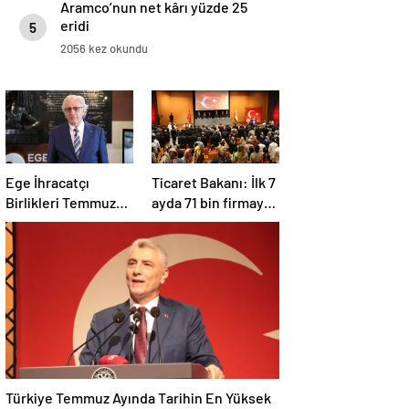
Aramco’nun net kârı yüzde 25
eridi
5
2056 kez okundu
Ege İhracatçı
Ticaret Bakanı: İlk 7
Birlikleri Temmuz
ayda 71 bin firmaya
Ayında İhracatını
960 milyon lira ceza
Artırdı
uygulandı
Türkiye Temmuz Ayında Tarihin En Yüksek