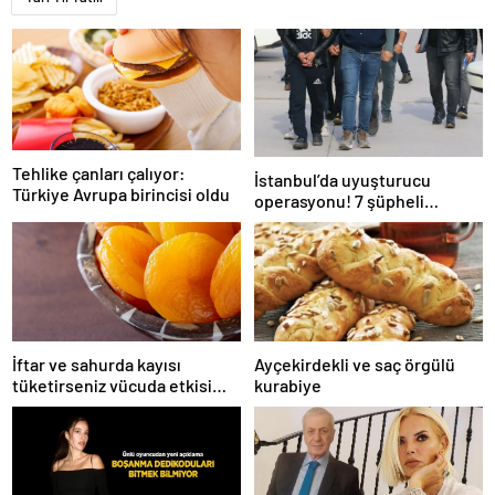
Tehlike çanları çalıyor:
İstanbul’da uyuşturucu
Türkiye Avrupa birincisi oldu
operasyonu! 7 şüpheli
tutuklandı
İftar ve sahurda kayısı
Ayçekirdekli ve saç örgülü
tüketirseniz vücuda etkisi
kurabiye
inanılmaz