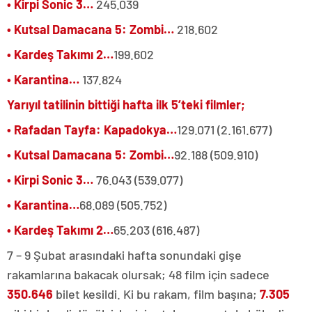
• Kirpi Sonic 3…
245.039
• Kutsal Damacana 5: Zombi…
218.602
• Kardeş Takımı 2…
199.602
• Karantina…
137.824
Yarıyıl tatilinin bittiği hafta ilk 5’teki filmler;
• Rafadan Tayfa: Kapadokya…
129.071 (2.161.677)
• Kutsal Damacana 5: Zombi…
92.188 (509.910)
• Kirpi Sonic 3…
76.043 (539.077)
• Karantina…
68.089 (505.752)
• Kardeş Takımı 2…
65.203 (616.487)
7 – 9 Şubat arasındaki hafta sonundaki gişe
rakamlarına bakacak olursak; 48 film için sadece
350.646
bilet kesildi. Ki bu rakam, film başına;
7.305