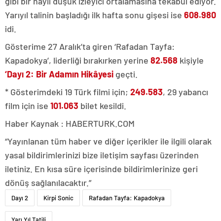
gibi bir hayli düşük izleyici ortalamasına tekabül ediyor.
Yarıyıl talinin başladığı ilk hafta sonu gişesi ise
608.980
idi.
Gösterime 27 Aralık’ta giren ‘Rafadan Tayfa:
Kapadokya’, liderliği bırakırken yerine
82.568
kişiyle
‘Dayı 2: Bir Adamın Hikâyesi
geçti.
* Gösterimdeki 19 Türk filmi için;
249.583
, 29 yabancı
film için ise
101.063
bilet kesildi.
Haber Kaynak : HABERTURK.COM
“Yayınlanan tüm haber ve diğer içerikler ile ilgili olarak
yasal bildirimlerinizi bize iletişim sayfası üzerinden
iletiniz. En kısa süre içerisinde bildirimlerinize geri
dönüş sağlanılacaktır.”
Dayı 2
Kirpi Sonic
Rafadan Tayfa: Kapadokya
Yarı Yıl Tatili