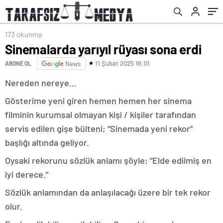
173 okunma
Sinemalarda yarıyıl rüyası sona erdi
11 Şubat 2025 16:01
ABONE OL
News
Nereden nereye…
Gösterime yeni giren hemen hemen her sinema
filminin kurumsal olmayan kişi / kişiler tarafından
servis edilen gişe bülteni; “Sinemada yeni rekor”
başlığı altında geliyor.
Oysaki rekorunu sözlük anlamı şöyle; “Elde edilmiş en
iyi derece.”
Sözlük anlamından da anlaşılacağı üzere bir tek rekor
olur.