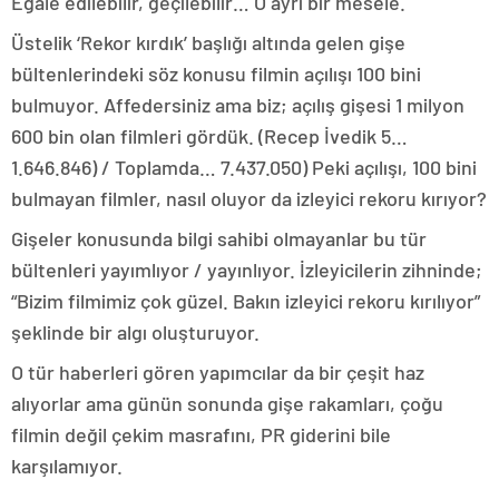
Egale edilebilir, geçilebilir… O ayrı bir mesele.
Üstelik ‘Rekor kırdık’ başlığı altında gelen gişe
bültenlerindeki söz konusu filmin açılışı 100 bini
bulmuyor. Affedersiniz ama biz; açılış gişesi 1 milyon
600 bin olan filmleri gördük. (Recep İvedik 5…
1.646.846) / Toplamda… 7.437.050) Peki açılışı, 100 bini
bulmayan filmler, nasıl oluyor da izleyici rekoru kırıyor?
Gişeler konusunda bilgi sahibi olmayanlar bu tür
bültenleri yayımlıyor / yayınlıyor. İzleyicilerin zihninde;
“Bizim filmimiz çok güzel. Bakın izleyici rekoru kırılıyor”
şeklinde bir algı oluşturuyor.
O tür haberleri gören yapımcılar da bir çeşit haz
alıyorlar ama günün sonunda gişe rakamları, çoğu
filmin değil çekim masrafını, PR giderini bile
karşılamıyor.