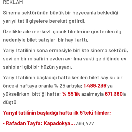
REKLAM
Sinema sektörünün büyük bir heyecanla beklediği
yarıyıl tatili gişelere bereket getirdi.
Özellikle aile merkezli çocuk filmlerine gösterilen ilgi
nedeniyle bilet satışları bir hayli arttı.
Yarıyıl tatilinin sona ermesiyle birlikte sinema sektörü,
sevilen bir misafirin evden ayrılma vakti geldiğinde ev
sahipleri gibi bir hüzün yaşadı.
Yarıyıl tatilinin başladığı hafta kesilen bilet sayısı; bir
önceki haftaya oranla % 25 artışla;
1.489.236
‘ya
yükselirken, bittiği hafta;
% 55’lik
azalmayla
671.360
‘a
düştü.
Yarıyıl tatilinin başladığı hafta ilk 5’teki filmler;
• Rafadan Tayfa: Kapadokya…
366.427