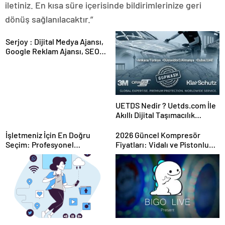
iletiniz. En kısa süre içerisinde bildirimlerinize geri
dönüş sağlanılacaktır.”
Serjoy : Dijital Medya Ajansı,
Google Reklam Ajansı, SEO
Ajansı ve Web Tasarım Ajansı
UETDS Nedir ? Uetds.com İle
Akıllı Dijital Taşımacılık
Yazılımı
İşletmeniz İçin En Doğru
2026 Güncel Kompresör
Seçim: Profesyonel
Fiyatları: Vidalı ve Pistonlu
Kompresör Markaları Rehberi
Modellerde En İyi Teklifler