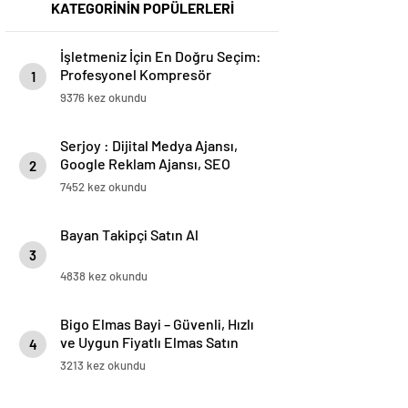
KATEGORİNİN POPÜLERLERİ
İşletmeniz İçin En Doğru Seçim:
Profesyonel Kompresör
1
Markaları Rehberi
9376 kez okundu
Serjoy : Dijital Medya Ajansı,
Google Reklam Ajansı, SEO
2
Ajansı ve Web Tasarım Ajansı
7452 kez okundu
Bayan Takipçi Satın Al
3
4838 kez okundu
Bigo Elmas Bayi – Güvenli, Hızlı
ve Uygun Fiyatlı Elmas Satın
4
Almanın Yeni Adresi
3213 kez okundu