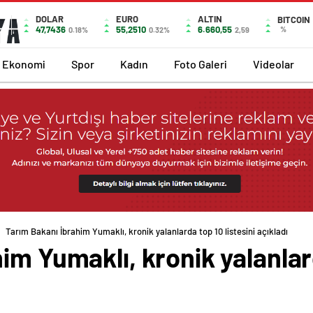
DOLAR
EURO
ALTIN
BITCOIN
47,7436
55,2510
6.660,55
%
0.18%
0.32%
2,59
Ekonomi
Spor
Kadın
Foto Galeri
Videolar
Tarım Bakanı İbrahim Yumaklı, kronik yalanlarda top 10 listesini açıkladı
im Yumaklı, kronik yalanlard