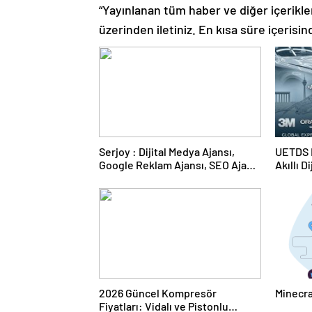
“Yayınlanan tüm haber ve diğer içerikler i
üzerinden iletiniz. En kısa süre içerisin
Serjoy : Dijital Medya Ajansı,
UETDS N
Google Reklam Ajansı, SEO Ajansı
Akıllı D
ve Web Tasarım Ajansı
2026 Güncel Kompresör
Minecra
Fiyatları: Vidalı ve Pistonlu