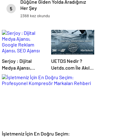
Düğüne Giden Yolda Aradığınız
Her Şey
5
2368 kez okundu
Serjoy : Dijital
UETDS Nedir ?
Medya Ajansı,
Uetds.com İle Akıllı
Google Reklam
Dijital Taşımacılık
Ajansı, SEO Ajansı
Yazılımı
ve Web Tasarım
Ajansı
İşletmeniz İçin En Doğru Seçim: