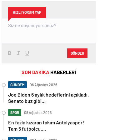
HIZLI YORUM YAP
GÖNDER
SON DAKİKA
HABERLERİ
GÜNDEM
08 Ağustos 2026
Joe Biden 6 aylık hedeflerini açıkladı.
Senato buz gibi…
SPOR
08 Ağustos 2026
En fazla kızaran takım Antalyaspor!
Tam 5 futbolcu….