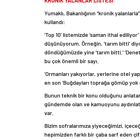
KRONİK YALANLAR LİSTESİ
Yumaklı, Bakanlığının “kronik yalanlarla
kullandı:
‘Top 10’ listemizde ‘saman ithal ediliyor
düşünüyorum. Örneğin, ‘tarım bitti’ diy
döndüğümüzde yine ‘tarım bitti.’ ‘Deneti
bu çok önemli bir sayı.
‘Ormanları yakıyorlar, yerlerine otel yapı
en son ‘Buğdayları toprağa gömüp yok ett
Bunun teknik bir konu olduğunu anlatan
gündemde olan ve kamuoyunu aydınlatmay
var.
Bizim sofralarımıza yiyeceğimizi, içec
hepimizden farklı bir çaba sarf eden çi