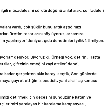
” ilgili mücadelesini sürdürdüğünü anlatarak, şu ifadeleri
’ yalanı vardı, çok şükür bunu artık aştığımızı
orlar, üretim rekorlarını söylüyoruz, arkamıza
m yapılmıyor’ deniyor, gıda denetimleri yıllık 1,3 milyon,
yorlar’ deniyor. Diyoruz ki, ‘Örneği yok, getirin.’ Hatta
iler, çiftçinin emeğini zayi ettiler’ dendi.
a kadar gerçekten akla karayı seçtik. Son günlerde
a gayret ettiğimiz pestisit, yani zirai ilaç konusu
eğimizi getirmek için gecesini gündüzüne katan ve
ftçilerimizi yaralayan bir karalama kampanyası.