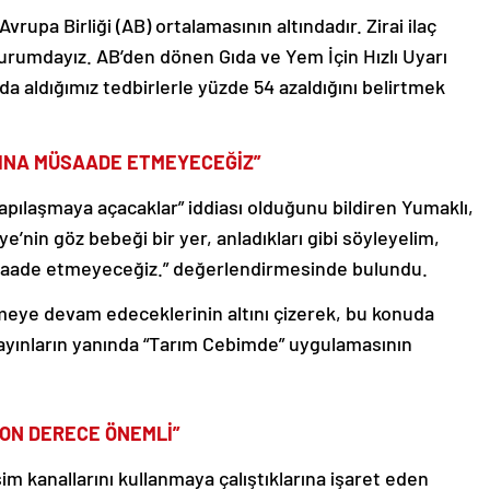
Avrupa Birliği (AB) ortalamasının altındadır. Zirai ilaç
urumdayız. AB’den dönen Gıda ve Yem İçin Hızlı Uyarı
lda aldığımız tedbirlerle yüzde 54 azaldığını belirtmek
SINA MÜSAADE ETMEYECEĞİZ”
apılaşmaya açacaklar” iddiası olduğunu bildiren Yumaklı,
ye’nin göz bebeği bir yer, anladıkları gibi söyleyelim,
üsaade etmeyeceğiz.” değerlendirmesinde bulundu.
rmeye devam edeceklerinin altını çizerek, bu konuda
i yayınların yanında “Tarım Cebimde” uygulamasının
SON DERECE ÖNEMLİ”
şim kanallarını kullanmaya çalıştıklarına işaret eden