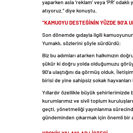
yaparken asla ‘reklam’ veya ‘PR’ odaklı
atıyoruz.” diye konuştu.
“KAMUOYU DESTEĞİNİN YÜZDE 90’A U
Son dönemde gıdayla ilgili kamuoyunu
Yumaklı, sözlerini şöyle sürdürdü:
Biz bu adımları atarken halkımızın doğru
şükür ki doğru yolda olduğumuzu görüy
90’a ulaştığını da görmüş olduk. İleti
birisi de yine sahipsiz sokak hayvanları
Yıllardır özellikle büyük şehirlerimizde 
kurumlarımız ve sivil toplum kuruluşlar
geçti, yönetmeliği yayınlanma sürecind
gündeminden çıkarmak için önemli bir a