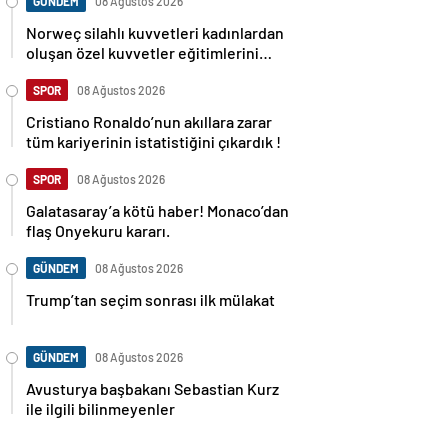
GÜNDEM
08 Ağustos 2026
Norweç silahlı kuvvetleri kadınlardan
oluşan özel kuvvetler eğitimlerini
başlattı.
SPOR
08 Ağustos 2026
Cristiano Ronaldo’nun akıllara zarar
tüm kariyerinin istatistiğini çıkardık !
SPOR
08 Ağustos 2026
Galatasaray’a kötü haber! Monaco’dan
flaş Onyekuru kararı.
GÜNDEM
08 Ağustos 2026
Trump’tan seçim sonrası ilk mülakat
GÜNDEM
08 Ağustos 2026
Avusturya başbakanı Sebastian Kurz
ile ilgili bilinmeyenler