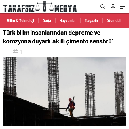
Bilim & Teknoloji
Doğa
Hayvanlar
Magazin
Otomobil
Türk bilim insanlarından depreme ve
korozyona duyarlı ‘akıllı çimento sensörü’
1