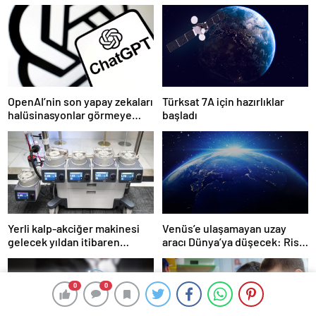
OpenAI’nin son yapay zekaları
Türksat 7A için hazırlıklar
halüsinasyonlar görmeye
başladı
başladı
Yerli kalp-akciğer makinesi
Venüs’e ulaşamayan uzay
gelecek yıldan itibaren
aracı Dünya’ya düşecek: Risk
kullanılacak
ne kadar büyük?
0
0