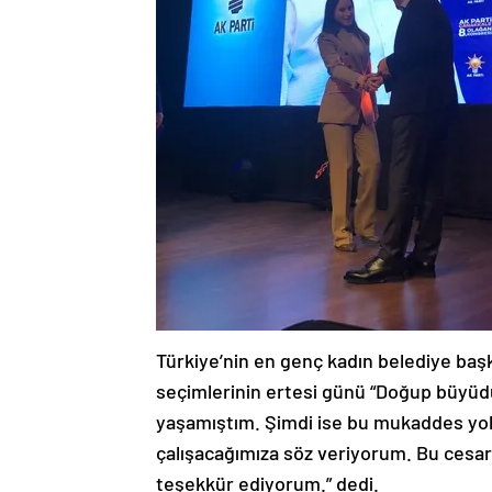
Türkiye’nin en genç kadın belediye baş
seçimlerinin ertesi günü “Doğup büyü
yaşamıştım. Şimdi ise bu mukaddes yolc
çalışacağımıza söz veriyorum. Bu cesa
teşekkür ediyorum.” dedi.