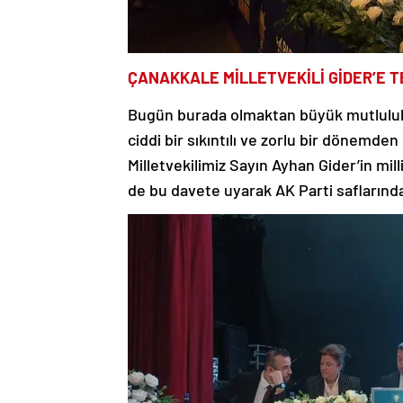
ÇANAKKALE MİLLETVEKİLİ GİDER’E 
Bugün burada olmaktan büyük mutlulu
ciddi bir sıkıntılı ve zorlu bir dönemd
Milletvekilimiz Sayın Ayhan Gider’in mil
de bu davete uyarak AK Parti saflarındak