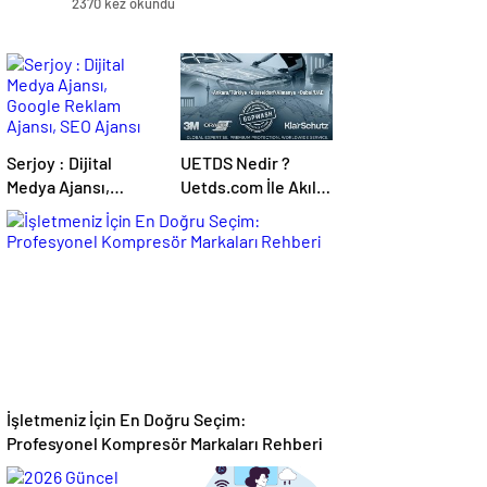
2370 kez okundu
Serjoy : Dijital
UETDS Nedir ?
Medya Ajansı,
Uetds.com İle Akıllı
Google Reklam
Dijital Taşımacılık
Ajansı, SEO Ajansı
Yazılımı
ve Web Tasarım
Ajansı
İşletmeniz İçin En Doğru Seçim:
Profesyonel Kompresör Markaları Rehberi