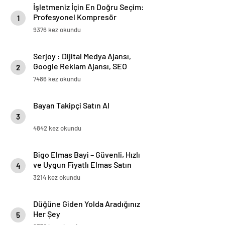
İşletmeniz İçin En Doğru Seçim:
Profesyonel Kompresör
1
Markaları Rehberi
9376 kez okundu
Serjoy : Dijital Medya Ajansı,
Google Reklam Ajansı, SEO
2
Ajansı ve Web Tasarım Ajansı
7486 kez okundu
Bayan Takipçi Satın Al
3
4842 kez okundu
Bigo Elmas Bayi – Güvenli, Hızlı
ve Uygun Fiyatlı Elmas Satın
4
Almanın Yeni Adresi
3214 kez okundu
Düğüne Giden Yolda Aradığınız
Her Şey
5