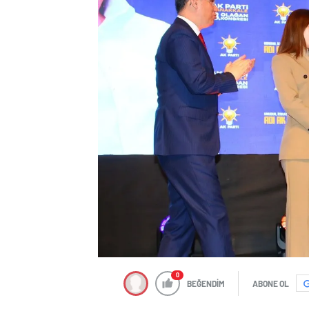
0
BEĞENDİM
ABONE OL