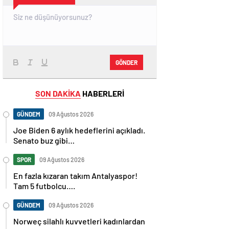
GÖNDER
SON DAKİKA
HABERLERİ
GÜNDEM
09 Ağustos 2026
Joe Biden 6 aylık hedeflerini açıkladı.
Senato buz gibi…
SPOR
09 Ağustos 2026
En fazla kızaran takım Antalyaspor!
Tam 5 futbolcu….
GÜNDEM
09 Ağustos 2026
Norweç silahlı kuvvetleri kadınlardan