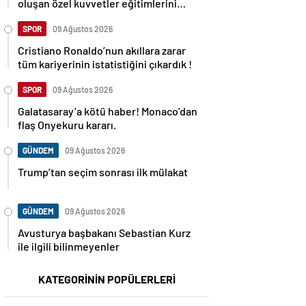
oluşan özel kuvvetler eğitimlerini
başlattı.
SPOR
09 Ağustos 2026
Cristiano Ronaldo’nun akıllara zarar
tüm kariyerinin istatistiğini çıkardık !
SPOR
09 Ağustos 2026
Galatasaray’a kötü haber! Monaco’dan
flaş Onyekuru kararı.
GÜNDEM
09 Ağustos 2026
Trump’tan seçim sonrası ilk mülakat
GÜNDEM
09 Ağustos 2026
Avusturya başbakanı Sebastian Kurz
ile ilgili bilinmeyenler
KATEGORİNİN POPÜLERLERİ