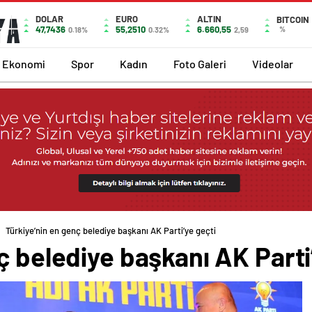
DOLAR
EURO
ALTIN
BITCOIN
47,7436
55,2510
6.660,55
%
0.18%
0.32%
2,59
Ekonomi
Spor
Kadın
Foto Galeri
Videolar
Türkiye’nin en genç belediye başkanı AK Parti’ye geçti
ç belediye başkanı AK Parti