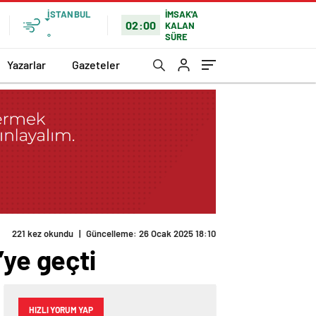
İSTANBUL
İMSAK'A
02:00
KALAN
SÜRE
°
Yazarlar
Gazeteler
221 kez okundu
|
Güncelleme: 26 Ocak 2025 18:10
’ye geçti
HIZLI YORUM YAP