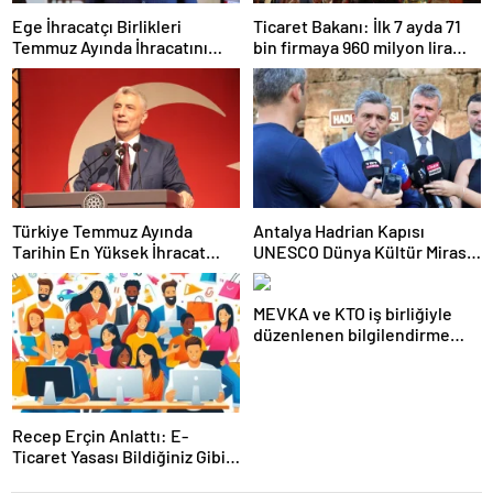
Ege İhracatçı Birlikleri
Ticaret Bakanı: İlk 7 ayda 71
Temmuz Ayında İhracatını
bin firmaya 960 milyon lira
Artırdı
ceza uygulandı
Türkiye Temmuz Ayında
Antalya Hadrian Kapısı
Tarihin En Yüksek İhracat
UNESCO Dünya Kültür Mirası
Rekorunu Kırdı
Geçici Listesi’ne aday olacak
MEVKA ve KTO iş birliğiyle
düzenlenen bilgilendirme
semineri
Recep Erçin Anlattı: E-
Ticaret Yasası Bildiğiniz Gibi
Değil!