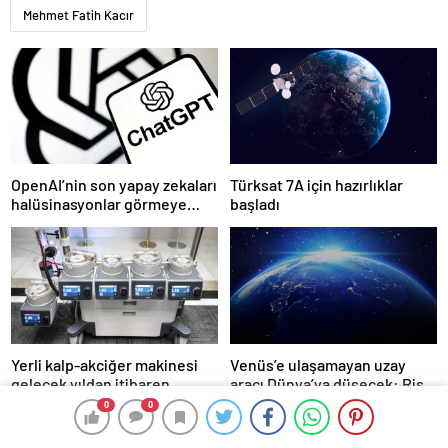
Mehmet Fatih Kacır
OpenAI’nin son yapay zekaları
Türksat 7A için hazırlıklar
halüsinasyonlar görmeye
başladı
başladı
Yerli kalp-akciğer makinesi
Venüs’e ulaşamayan uzay
gelecek yıldan itibaren
aracı Dünya’ya düşecek: Risk
kullanılacak
ne kadar büyük?
0
0