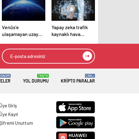
Venüs’e
Yapay zeka trafik
ulaşamayan uzay
kaynaklı hava
aracı Dünya’ya
kirliliğini
düşecek: Risk ne
hesaplayacak
kadar büyük?
KONOMİ
TRAFİK
CANLI
TELER
YOL DURUMU
KRIPTO PARALAR
Üye Giriş
Üye Kayıt
Şifremi Unuttum