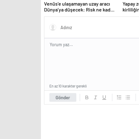
Venüs’e ulaşamayan uzay aracı
Yapay z
Dünya’ya düşecek: Risk ne kadar
kirliliğ
büyük?
En az 10 karakter gerekli
Gönder