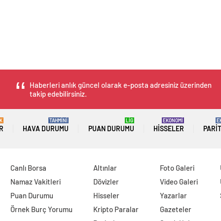
Haberleri anlık güncel olarak e-posta adresiniz üzerinden
takip edebilirsiniz.
K
TAHMİNİ
LİG
EKONOMİ
E
R
HAVA DURUMU
PUAN DURUMU
HISSELER
PARI
Canlı Borsa
Altınlar
Foto Galeri
Namaz Vakitleri
Dövizler
Video Galeri
Puan Durumu
Hisseler
Yazarlar
Örnek Burç Yorumu
Kripto Paralar
Gazeteler