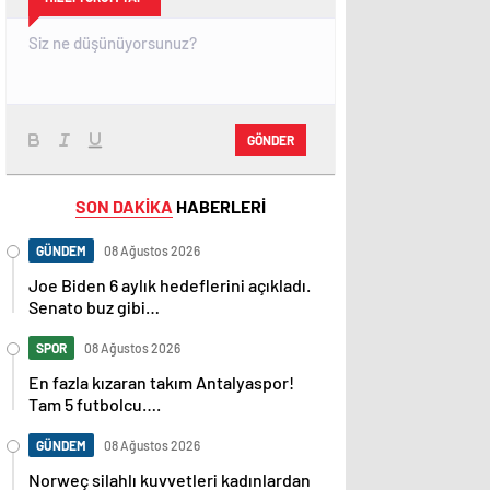
GÖNDER
SON DAKİKA
HABERLERİ
GÜNDEM
08 Ağustos 2026
Joe Biden 6 aylık hedeflerini açıkladı.
Senato buz gibi…
SPOR
08 Ağustos 2026
En fazla kızaran takım Antalyaspor!
Tam 5 futbolcu….
GÜNDEM
08 Ağustos 2026
Norweç silahlı kuvvetleri kadınlardan