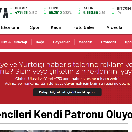
DOLAR
EURO
ALTIN
BITCOIN
47,7436
55,2510
6.660,55
%
0.18%
0.32%
2,59
Ekonomi
Spor
Kadın
Foto Galeri
Videolar
Bilim & Teknoloji
Doğa
Hayvanlar
Magazin
Otomobil
Spo
ncileri Kendi Patronu Oluy