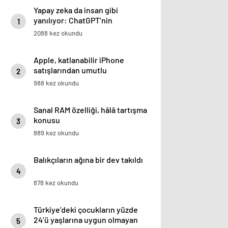
Yapay zeka da insan gibi
yanılıyor: ChatGPT’nin
1
önyargıları ortaya çıktı
2088 kez okundu
Apple, katlanabilir iPhone
satışlarından umutlu
2
988 kez okundu
Sanal RAM özelliği, hâlâ tartışma
konusu
3
889 kez okundu
Balıkçıların ağına bir dev takıldı
4
878 kez okundu
Türkiye’deki çocukların yüzde
24’ü yaşlarına uygun olmayan
5