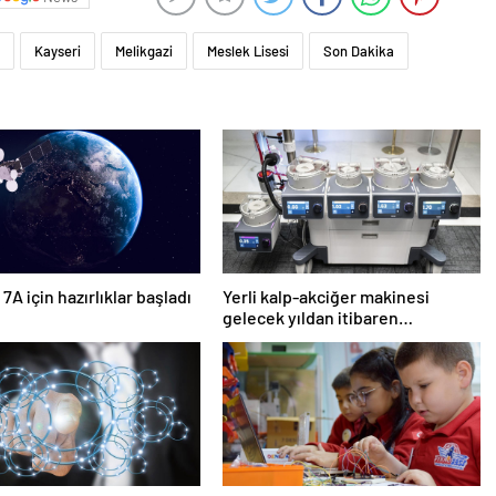
Kayseri
Melikgazi
Meslek Lisesi
Son Dakika
7A için hazırlıklar başladı
Yerli kalp-akciğer makinesi
gelecek yıldan itibaren
kullanılacak