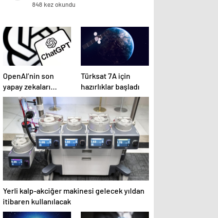
bilgisayar oyunları oynuyor
848 kez okundu
OpenAI’nin son
Türksat 7A için
yapay zekaları
hazırlıklar başladı
halüsinasyonlar
görmeye başladı
Yerli kalp-akciğer makinesi gelecek yıldan
itibaren kullanılacak