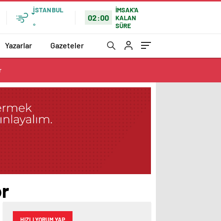
İSTANBUL
İMSAK'A
02:00
KALAN
SÜRE
°
Yazarlar
Gazeteler
r
or
HIZLI YORUM YAP