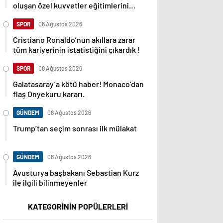
oluşan özel kuvvetler eğitimlerini
başlattı.
SPOR
08 Ağustos 2026
Cristiano Ronaldo’nun akıllara zarar
tüm kariyerinin istatistiğini çıkardık !
SPOR
08 Ağustos 2026
Galatasaray’a kötü haber! Monaco’dan
flaş Onyekuru kararı.
GÜNDEM
08 Ağustos 2026
Trump’tan seçim sonrası ilk mülakat
GÜNDEM
08 Ağustos 2026
Avusturya başbakanı Sebastian Kurz
ile ilgili bilinmeyenler
KATEGORİNİN POPÜLERLERİ