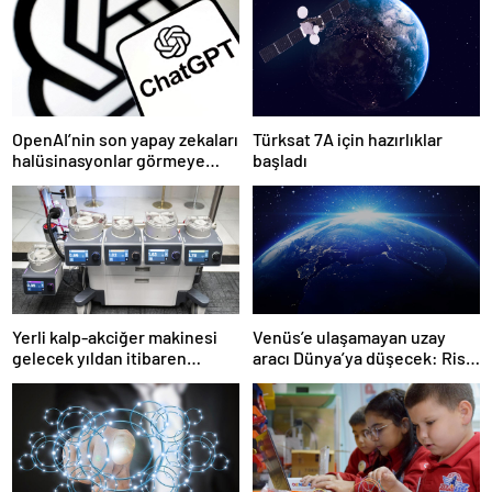
OpenAI’nin son yapay zekaları
Türksat 7A için hazırlıklar
halüsinasyonlar görmeye
başladı
başladı
Yerli kalp-akciğer makinesi
Venüs’e ulaşamayan uzay
gelecek yıldan itibaren
aracı Dünya’ya düşecek: Risk
kullanılacak
ne kadar büyük?